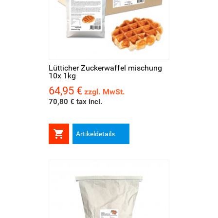
Lütticher Zuckerwaffel mischung
10x 1kg
64,95 €
Preis
zzgl. MwSt.
70,80 € tax incl.

Artikeldetails