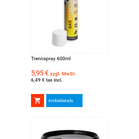
Trennspray 600ml
5,95 €
Preis
zzgl. MwSt.
6,49 € tax incl.

Artikeldetails