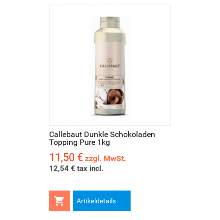
Callebaut Dunkle Schokoladen
Topping Pure 1kg
11,50 €
Preis
zzgl. MwSt.
12,54 € tax incl.

Artikeldetails