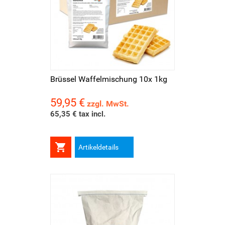
Brüssel Waffelmischung 10x 1kg
59,95 €
Preis
zzgl. MwSt.
65,35 € tax incl.

Artikeldetails