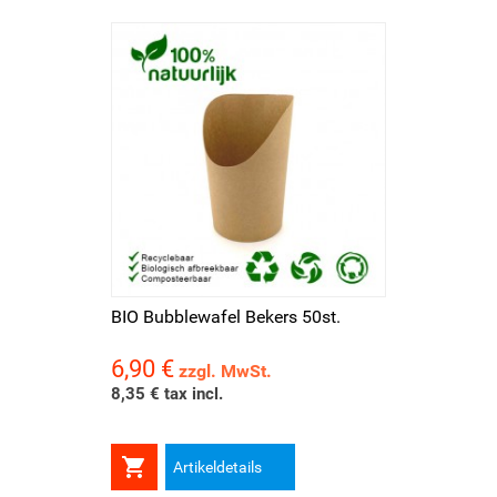
BIO Bubblewafel Bekers 50st.
6,90 €
Preis
zzgl. MwSt.
8,35 € tax incl.

Artikeldetails