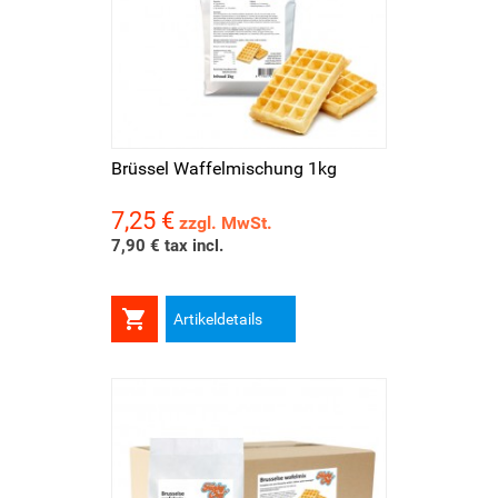
Brüssel Waffelmischung 1kg
7,25 €
Preis
zzgl. MwSt.
7,90 € tax incl.

Artikeldetails