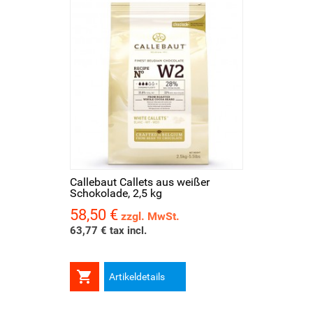
Callebaut Callets aus weißer
Schokolade, 2,5 kg
58,50 €
Preis
zzgl. MwSt.
63,77 € tax incl.

Artikeldetails