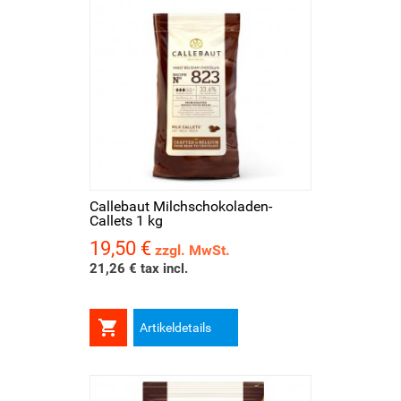
Callebaut Milchschokoladen-
Callets 1 kg
19,50 €
Preis
zzgl. MwSt.
21,26 € tax incl.

Artikeldetails