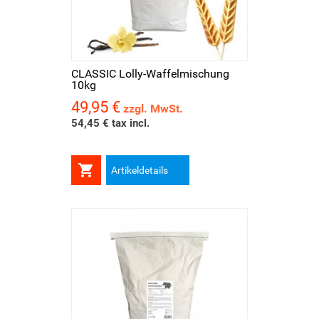
CLASSIC Lolly-Waffelmischung
10kg
49,95 €
Preis
zzgl. MwSt.
54,45 € tax incl.

Artikeldetails