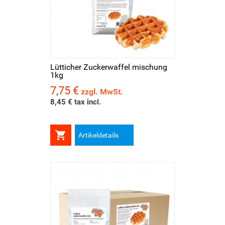
Lütticher Zuckerwaffel mischung
1kg
7,75 €
Preis
zzgl. MwSt.
8,45 € tax incl.

Artikeldetails