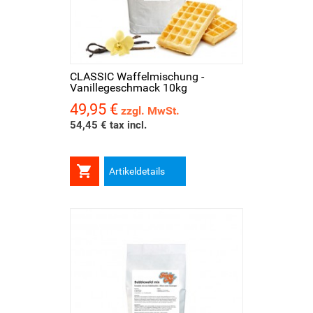
CLASSIC Waffelmischung -
Vanillegeschmack 10kg
49,95 €
Preis
zzgl. MwSt.
54,45 € tax incl.

Artikeldetails