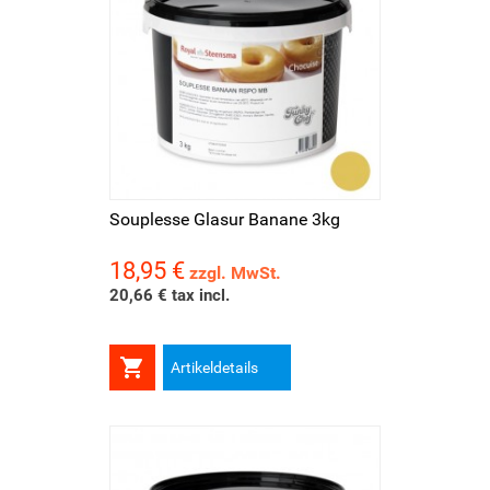
Souplesse Glasur Banane 3kg
18,95 €
Preis
zzgl. MwSt.
20,66 € tax incl.

Artikeldetails