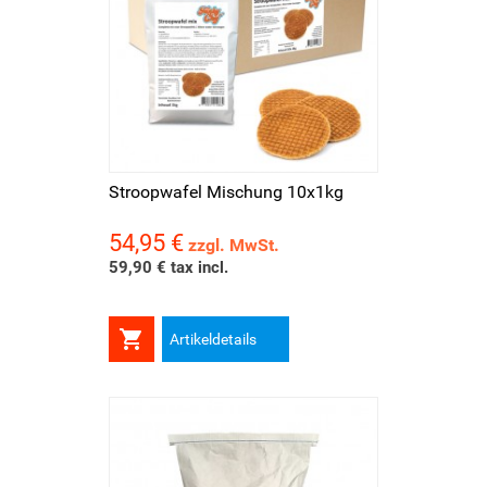
Stroopwafel Mischung 10x1kg
54,95 €
Preis
zzgl. MwSt.
59,90 € tax incl.

Artikeldetails