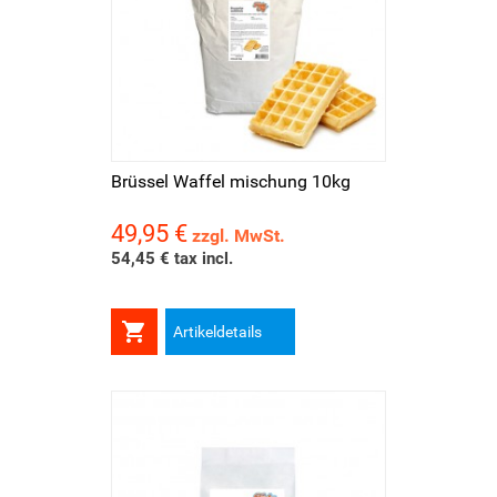
Brüssel Waffel mischung 10kg
49,95 €
Preis
zzgl. MwSt.
54,45 € tax incl.

Artikeldetails