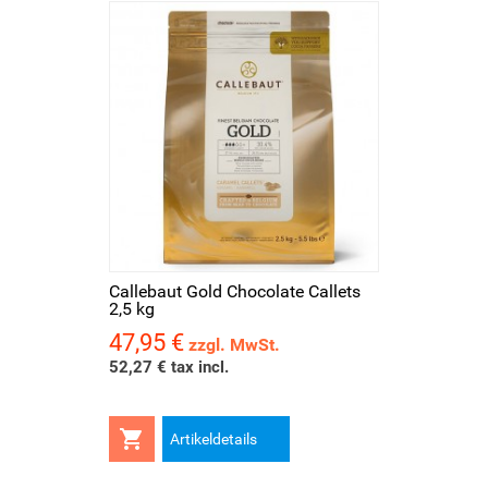
Callebaut Gold Chocolate Callets
2,5 kg
47,95 €
Preis
zzgl. MwSt.
52,27 € tax incl.

Artikeldetails