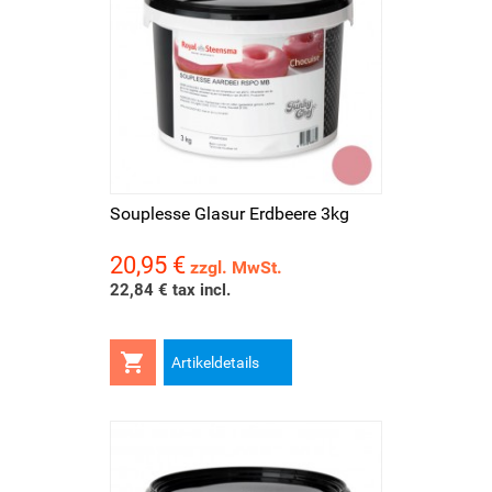
Souplesse Glasur Erdbeere 3kg
20,95 €
Preis
zzgl. MwSt.
22,84 € tax incl.

Artikeldetails