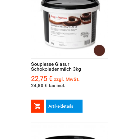
Souplesse Glasur
Schokoladenmilch 3kg
22,75 €
Preis
zzgl. MwSt.
24,80 € tax incl.

Artikeldetails