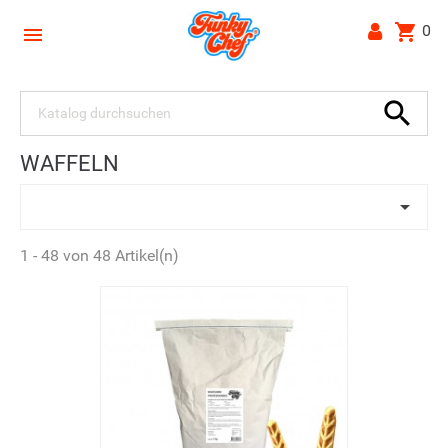
shopping_cart
0


WAFFELN

1 - 48 von 48 Artikel(n)