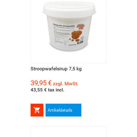
Stroopwafelsirup 7,5 kg
39,95 €
Preis
zzgl. MwSt.
43,55 € tax incl.

Artikeldetails