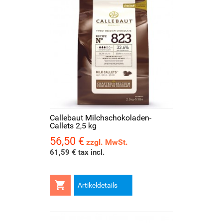
Callebaut Milchschokoladen-
Callets 2,5 kg
56,50 €
Preis
zzgl. MwSt.
61,59 € tax incl.

Artikeldetails