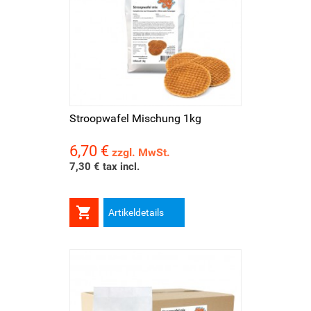
Stroopwafel Mischung 1kg
6,70 €
Preis
zzgl. MwSt.
7,30 € tax incl.

Artikeldetails