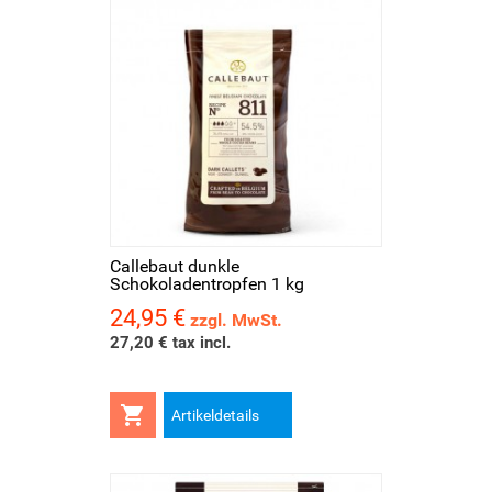
Callebaut dunkle
Schokoladentropfen 1 kg
24,95 €
Preis
zzgl. MwSt.
27,20 € tax incl.

Artikeldetails