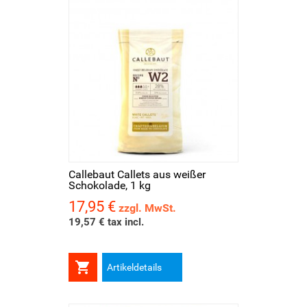
Callebaut Callets aus weißer
Schokolade, 1 kg
17,95 €
Preis
zzgl. MwSt.
19,57 € tax incl.

Artikeldetails