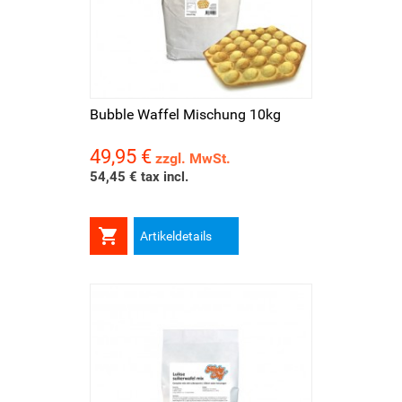
Bubble Waffel Mischung 10kg
49,95 €
Preis
zzgl. MwSt.
54,45 € tax incl.

Artikeldetails