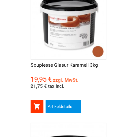
Souplesse Glasur Karamell 3kg
19,95 €
Preis
zzgl. MwSt.
21,75 € tax incl.

Artikeldetails