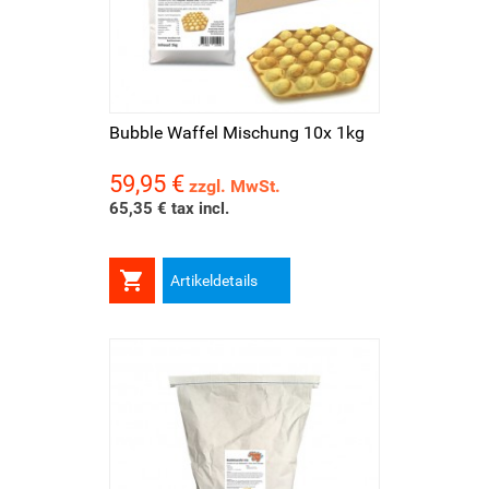
Bubble Waffel Mischung 10x 1kg
59,95 €
Preis
zzgl. MwSt.
65,35 € tax incl.

Artikeldetails