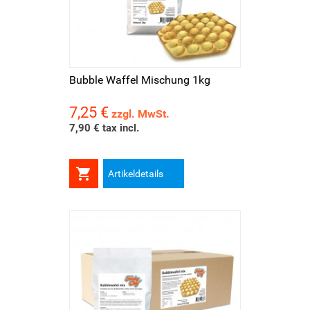
Bubble Waffel Mischung 1kg
7,25 €
Preis
zzgl. MwSt.
7,90 € tax incl.

Artikeldetails