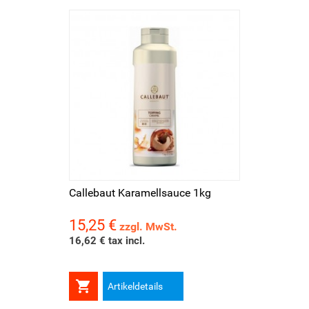
Callebaut Karamellsauce 1kg
15,25 €
Preis
zzgl. MwSt.
16,62 € tax incl.

Artikeldetails