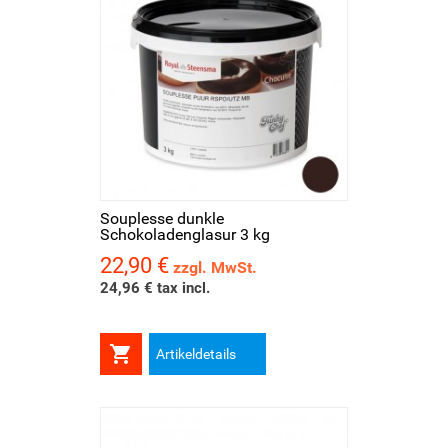
Souplesse dunkle
Schokoladenglasur 3 kg
22,90 €
Preis
zzgl. MwSt.
24,96 € tax incl.

Artikeldetails