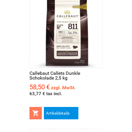
Callebaut Callets Dunkle
Schokolade 2,5 kg
58,50 €
Preis
zzgl. MwSt.
63,77 € tax incl.

Artikeldetails