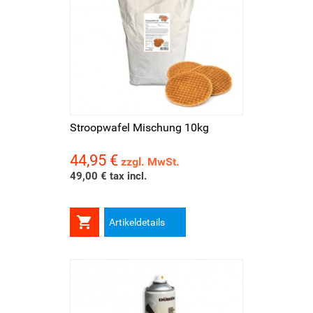
Stroopwafel Mischung 10kg
44,95 €
Preis
zzgl. MwSt.
49,00 € tax incl.

Artikeldetails