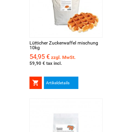
Lütticher Zuckerwaffel mischung
10kg
54,95 €
Preis
zzgl. MwSt.
59,90 € tax incl.

Artikeldetails