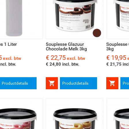
l bekijken
Snel bekijken
Snel be
es 1 Liter
Souplesse Glazuur
Souplesse 
Chocolade Melk 3kg
3kg
5
€ 22,75
€ 19,95
Prijs
Prijs
excl. btw
excl. btw
ncl. btw.
€ 24,80 incl. btw.
€ 21,75 incl


Productdetails
Productdetails
Pro