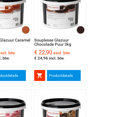
kijken
Glazuur Caramel
Souplesse Glazuur
Chocolade Puur 3kg
€ 22,90
Prijs
excl. btw
excl. btw
. btw.
€ 24,96 incl. btw.

ductdetails
Productdetails