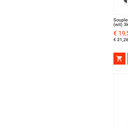
Snel bekijken
Sne
Souple
(wit) 3
€ 19,
Prijs
€ 21,26

Snel bekijken
Sne