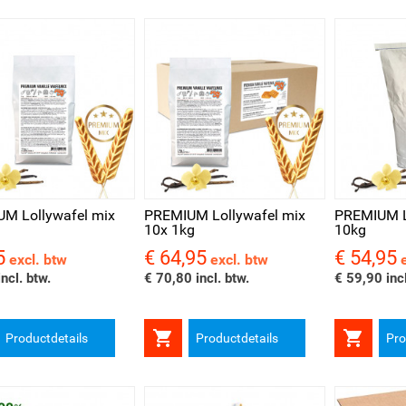
l bekijken
Snel bekijken
Snel be
M Lollywafel mix
PREMIUM Lollywafel mix
PREMIUM L
10x 1kg
10kg
5
€ 64,95
€ 54,95
Prijs
Prijs
excl. btw
excl. btw
ncl. btw.
€ 70,80 incl. btw.
€ 59,90 incl


Productdetails
Productdetails
Pro