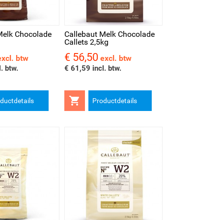
kijken
Melk Chocolade
Callebaut Melk Chocolade
Callets 2,5kg
€ 56,50
Prijs
excl. btw
excl. btw
. btw.
€ 61,59 incl. btw.

ductdetails
Productdetails
kijken