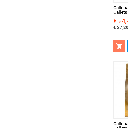
Calleb
Callets
€ 24,
Prijs
€ 27,20

Snel bekijken
Sne
Calleb