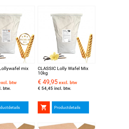
kijken
ollywafel mix
CLASSIC Lolly Wafel Mix
10kg
€ 49,95
Prijs
excl. btw
excl. btw
. btw.
€ 54,45 incl. btw.

ductdetails
Productdetails