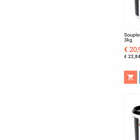
Snel bekijken
Sne
Souple
3kg
€ 20,
Prijs
€ 22,84
