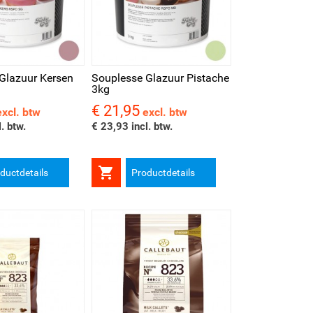
kijken
Glazuur Kersen
Souplesse Glazuur Pistache
3kg
€ 21,95
Prijs
excl. btw
excl. btw
. btw.
€ 23,93 incl. btw.

ductdetails
Productdetails