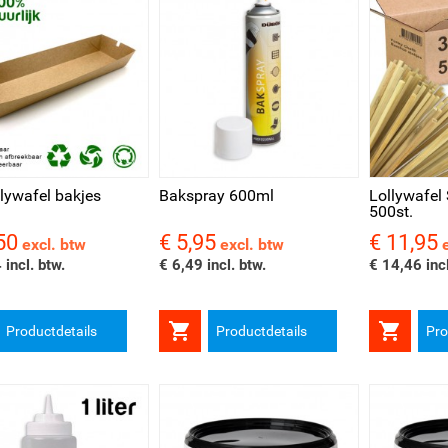
l bekijken
Snel bekijken
Snel be
lywafel bakjes
Bakspray 600ml
Lollywafel
500st.
50
€ 5,95
€ 11,95
Prijs
Prijs
excl. btw
excl. btw
 incl. btw.
€ 6,49 incl. btw.
€ 14,46 incl


Productdetails
Productdetails
Pro