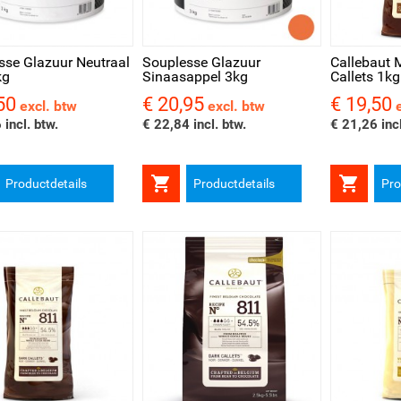
l bekijken
Snel bekijken
Snel be
sse Glazuur Neutraal
Souplesse Glazuur
Callebaut 
kg
Sinaasappel 3kg
Callets 1kg
50
€ 20,95
€ 19,50
Prijs
Prijs
excl. btw
excl. btw
 incl. btw.
€ 22,84 incl. btw.
€ 21,26 incl


Productdetails
Productdetails
Pro
l bekijken
Snel bekijken
Snel be