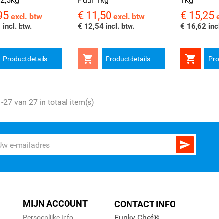
 2,5kg
Puur 1kg
1kg
95
€ 11,50
€ 15,25
Prijs
Prijs
excl. btw
excl. btw
 incl. btw.
€ 12,54 incl. btw.
€ 16,62 incl


Productdetails
Productdetails
Pro
1-27 van 27 in totaal item(s)

MIJN ACCOUNT
CONTACT INFO
Funky Chef®
Persoonlijke Info