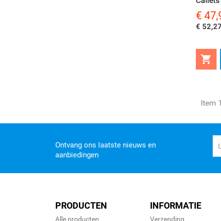
Callets
€ 47,
Prijs
€ 52,27

Item 
Ontvang ons laatste nieuws en
aanbiedingen
PRODUCTEN
INFORMATIE
Alle producten
Verzending