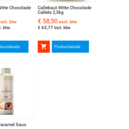
Witte Chocolade
Callebaut Witte Chocolade
Callets 2,5kg
€ 58,50
Prijs
excl. btw
excl. btw
. btw.
€ 63,77 incl. btw.

ductdetails
Productdetails
Caramel Saus