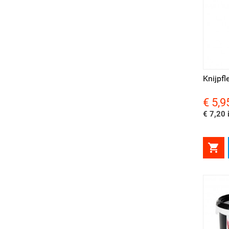
Snel bekijken
Sne
Knijpfl
€ 5,9
Prijs
€ 7,20 i
