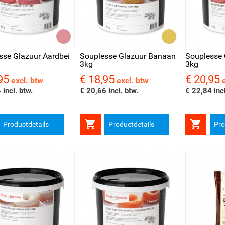
l bekijken
Snel bekijken
Snel be
sse Glazuur Aardbei
Souplesse Glazuur Banaan
Souplesse 
3kg
3kg
95
€ 18,95
€ 20,95
Prijs
Prijs
excl. btw
excl. btw
 incl. btw.
€ 20,66 incl. btw.
€ 22,84 incl


Productdetails
Productdetails
Pro