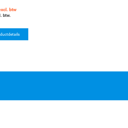
excl. btw
. btw.
ductdetails