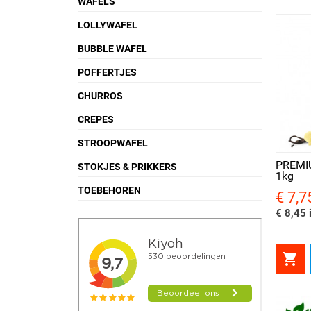
WAFELS
LOLLYWAFEL
BUBBLE WAFEL
POFFERTJES
CHURROS
CREPES
Snel bekijken
Sne
STROOPWAFEL
PREMIU
STOKJES & PRIKKERS
1kg
TOEBEHOREN
€ 7,7
Prijs
€ 8,45 i
