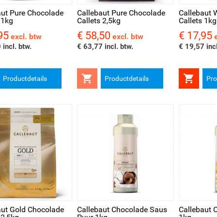
aut Pure Chocolade
Callebaut Pure Chocolade
Callebaut 
 1kg
Callets 2,5kg
Callets 1kg
95
€ 58,50
€ 17,95
Prijs
Prijs
excl. btw
excl. btw
 incl. btw.
€ 63,77 incl. btw.
€ 19,57 incl


Productdetails
Productdetails
Pro
l bekijken
Snel bekijken
aut Gold Chocolade
Callebaut Chocolade Saus
Callebaut 