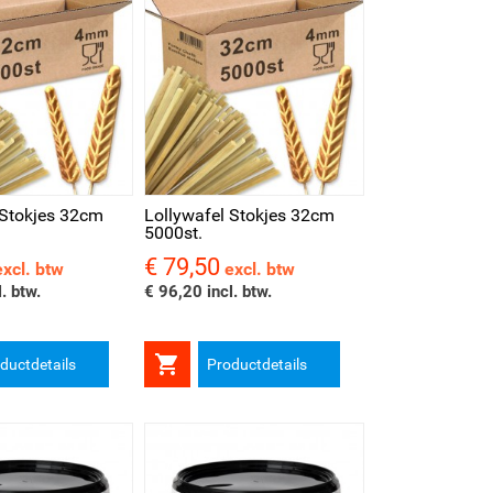
kijken
 Stokjes 32cm
Lollywafel Stokjes 32cm
5000st.
€ 79,50
Prijs
excl. btw
excl. btw
. btw.
€ 96,20 incl. btw.

ductdetails
Productdetails