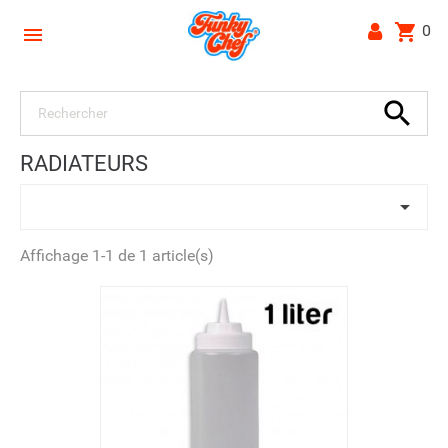
shopping_cart
0


RADIATEURS

Affichage 1-1 de 1 article(s)