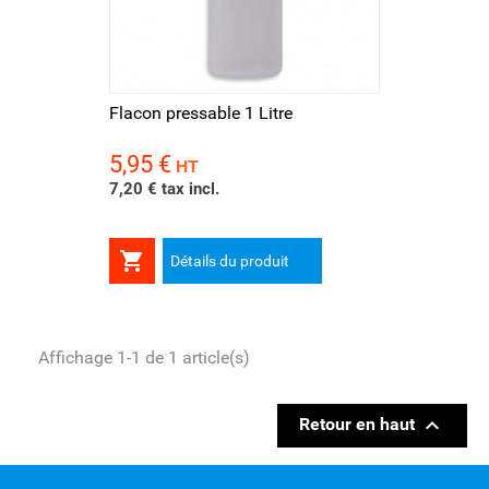
Flacon pressable 1 Litre
5,95 €
Prix
HT
7,20 € tax incl.

Détails du produit
Affichage 1-1 de 1 article(s)

Retour en haut