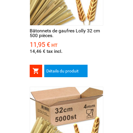
Bâtonnets de gaufres Lolly 32 cm
500 pièces.
11,95 €
Prix
HT
14,46 € tax incl.

Détails du produit