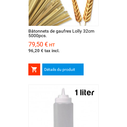
Bâtonnets de gaufres Lolly 32cm
5000pcs.
79,50 €
Prix
HT
96,20 € tax incl.

Détails du produit