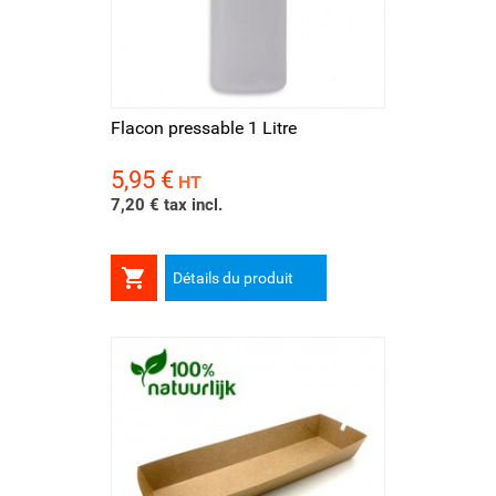
Flacon pressable 1 Litre
5,95 €
Prix
HT
7,20 € tax incl.

Détails du produit