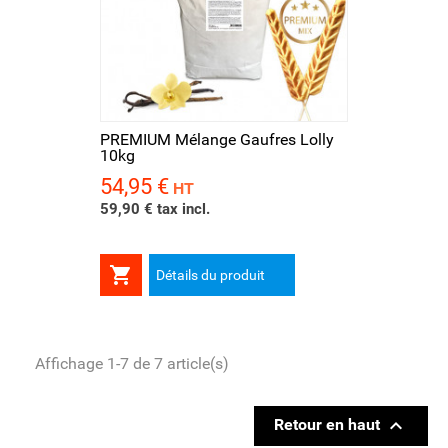
PREMIUM Mélange Gaufres Lolly
10kg
54,95 €
Prix
HT
59,90 € tax incl.

Détails du produit
Affichage 1-7 de 7 article(s)

Retour en haut