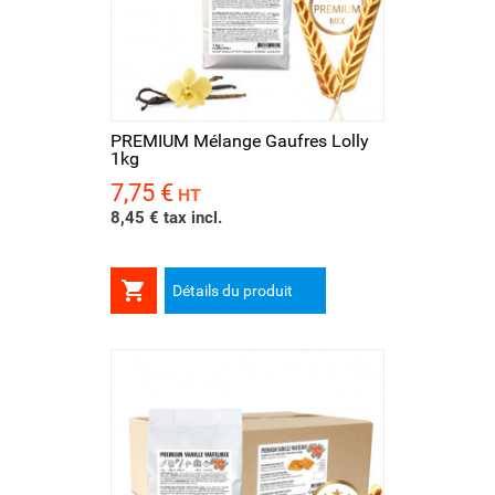
PREMIUM Mélange Gaufres Lolly
1kg
7,75 €
Prix
HT
8,45 € tax incl.

Détails du produit