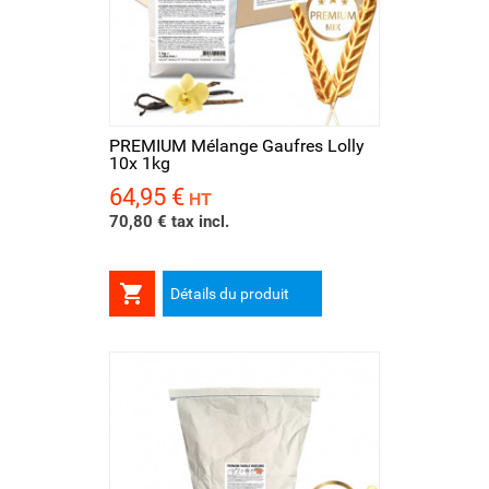
PREMIUM Mélange Gaufres Lolly
10x 1kg
64,95 €
Prix
HT
70,80 € tax incl.

Détails du produit