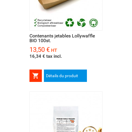
Contenants jetables Lollywaffle
BIO 100st.
13,50 €
Prix
HT
16,34 € tax incl.

Détails du produit