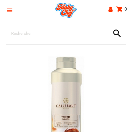
shopping_cart
0

