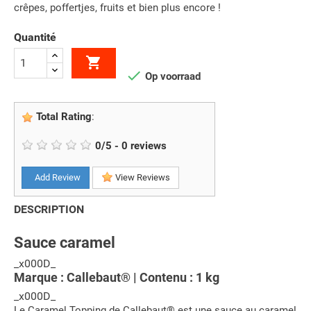
crêpes, poffertjes, fruits et bien plus encore !
Quantité


Op voorraad
Total Rating
:
0
/
5
-
0
reviews
Add Review
View Reviews
DESCRIPTION
Sauce caramel
_x000D_
Marque : Callebaut® | Contenu : 1 kg
_x000D_
Le Caramel Topping de Callebaut® est une sauce au caramel