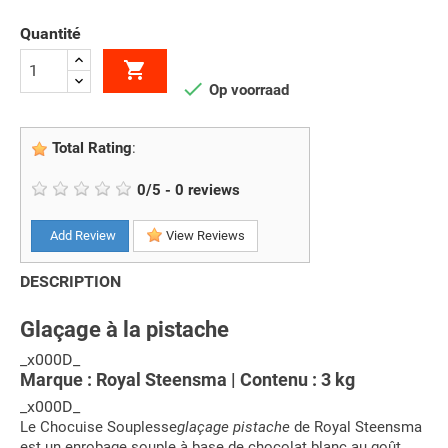
Quantité


Op voorraad
Total Rating
:
0
/
5
-
0
reviews
Add Review
View Reviews
DESCRIPTION
Glaçage à la pistache
_x000D_
Marque : Royal Steensma | Contenu : 3 kg
_x000D_
Le Chocuise Souplesse
glaçage pistache
de Royal Steensma
est un enrobage souple à base de chocolat blanc au goût