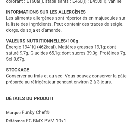
colorant : E160a(i), stabilisants : E450(i) ; E450(iii), vanille.
INFORMATIONS SUR LES ALLERGÈNES
Les aliments allergènes sont répertoriés en majuscules sur
la liste des ingrédients. Peut contenir des traces de seigle,
d’orge, de soja et d’amande.
VALEURS NUTRITIONNELLES/100g.
Énergie 1941Kj (462kcal). Matières grasses 19,1g; dont
saturé 9,7g. Glucides 65,1g; dont sucres 39,3g. Protéines 7g.
Sel 0,67g.
STOCKAGE
Conserver au frais et au sec. Vous pouvez conserver la pâte
préparée au réfrigérateur pendant environ 2 à 3 jours.
DÉTAILS DU PRODUIT
Funky Chef®
Marque
FC.BMX.PVM.10x1
Référence