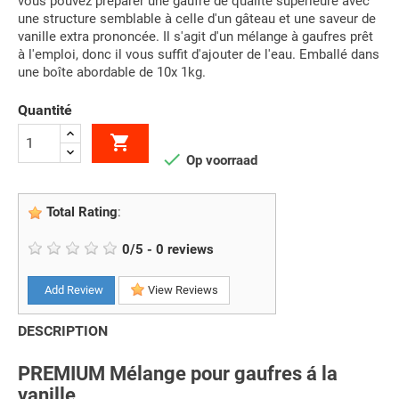
vous pouvez préparer une gaufre de qualité supérieure avec
une structure semblable à celle d'un gâteau et une saveur de
vanille extra prononcée. Il s'agit d'un mélange à gaufres prêt
à l'emploi, donc il vous suffit d'ajouter de l'eau. Emballé dans
une boîte abordable de 10x 1kg.
Quantité


Op voorraad
Total Rating
:
0
/
5
-
0
reviews
Add Review
View Reviews
DESCRIPTION
PREMIUM Mélange pour gaufres á la
vanille