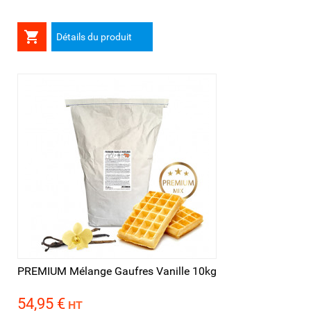

Détails du produit
PREMIUM Mélange Gaufres Vanille 10kg
54,95 €
Prix
HT