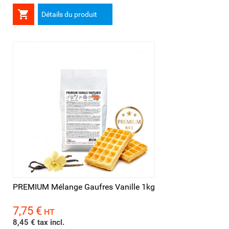

Détails du produit
PREMIUM Mélange Gaufres Vanille 1kg
7,75 €
Prix
HT
8,45 € tax incl.