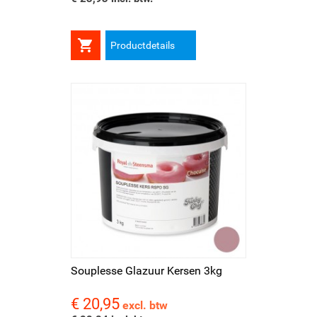

Productdetails
Souplesse Glazuur Kersen 3kg
€ 20,95
Prijs
excl. btw