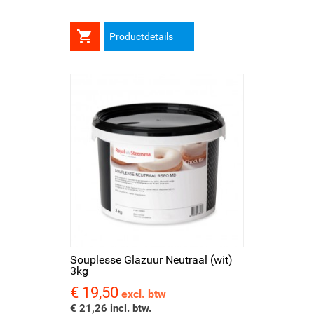

Productdetails
Souplesse Glazuur Neutraal (wit)
3kg
€ 19,50
Prijs
excl. btw
€ 21,26 incl. btw.