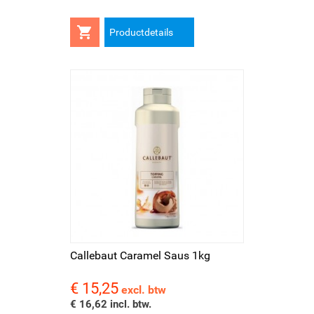

Productdetails
Callebaut Caramel Saus 1kg
€ 15,25
Prijs
excl. btw
€ 16,62 incl. btw.