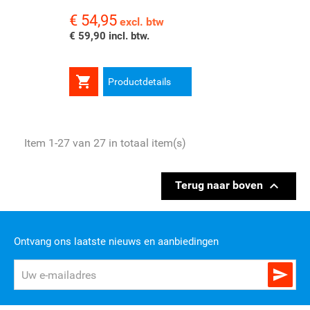
€ 54,95
Prijs
excl. btw
€ 59,90 incl. btw.

Productdetails
Item 1-27 van 27 in totaal item(s)

Terug naar boven
Ontvang ons laatste nieuws en aanbiedingen
