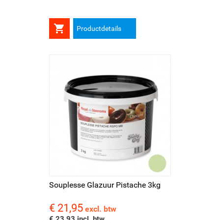

Productdetails
Souplesse Glazuur Pistache 3kg
€ 21,95
Prijs
excl. btw
€ 23,93 incl. btw.