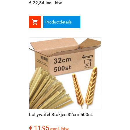
€ 22,84 incl. btw.

Productdetails
Lollywafel Stokjes 32cm 500st.
€ 11,95
Prijs
excl. btw