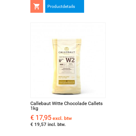

Productdetails
Callebaut Witte Chocolade Callets
1kg
€ 17,95
Prijs
excl. btw
€ 19,57 incl. btw.