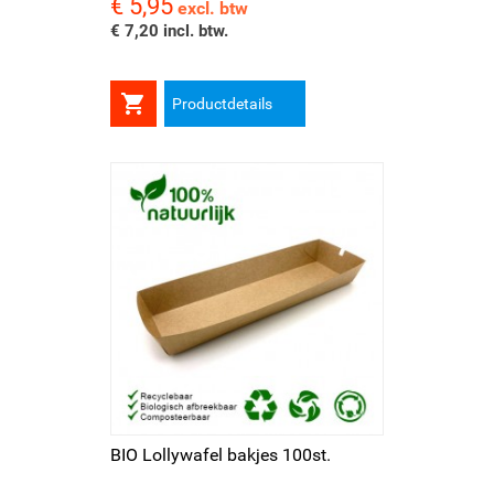
€ 5,95
Prijs
excl. btw
€ 7,20 incl. btw.

Productdetails
BIO Lollywafel bakjes 100st.