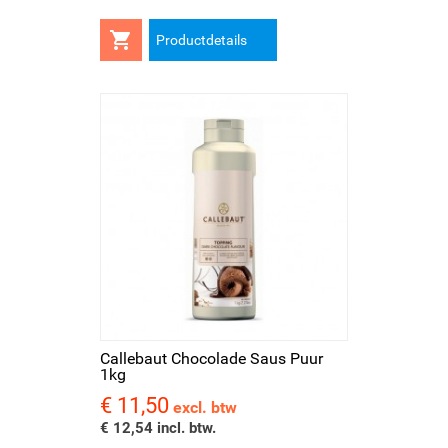

Productdetails
Callebaut Chocolade Saus Puur
1kg
€ 11,50
Prijs
excl. btw
€ 12,54 incl. btw.