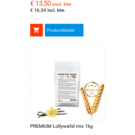
€ 13,50
Prijs
excl. btw
€ 16,34 incl. btw.

Productdetails
PREMIUM Lollywafel mix 1kg