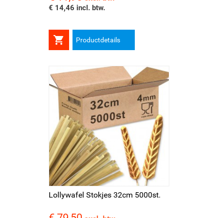
€ 14,46 incl. btw.

Productdetails
Lollywafel Stokjes 32cm 5000st.
€ 79,50
Prijs