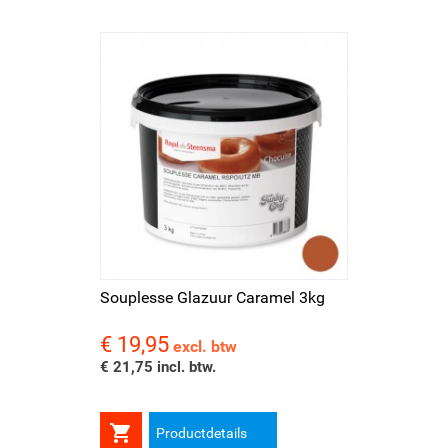
Souplesse Glazuur Caramel 3kg
€ 19,95
Prijs
excl. btw
€ 21,75 incl. btw.

Productdetails