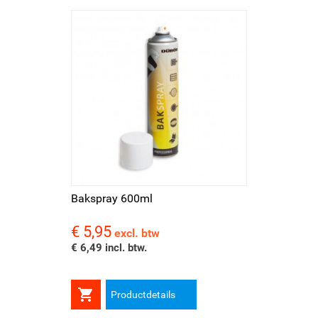
Bakspray 600ml
€ 5,95
Prijs
excl. btw
€ 6,49 incl. btw.

Productdetails