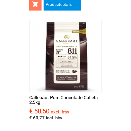

Productdetails
Callebaut Pure Chocolade Callets
2,5kg
€ 58,50
Prijs
excl. btw
€ 63,77 incl. btw.