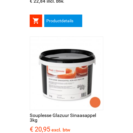
€ 22,84 incl. btw.

Productdetails
Souplesse Glazuur Sinaasappel
3kg
€ 20,95
Prijs
excl. btw