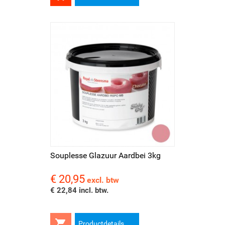
Souplesse Glazuur Aardbei 3kg
€ 20,95
Prijs
excl. btw
€ 22,84 incl. btw.

Productdetails