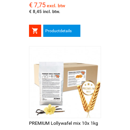
€ 7,75
Prijs
excl. btw
€ 8,45 incl. btw.

Productdetails
PREMIUM Lollywafel mix 10x 1kg