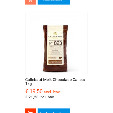
Callebaut Melk Chocolade Callets
1kg
€ 19,50
Prijs
excl. btw
€ 21,26 incl. btw.