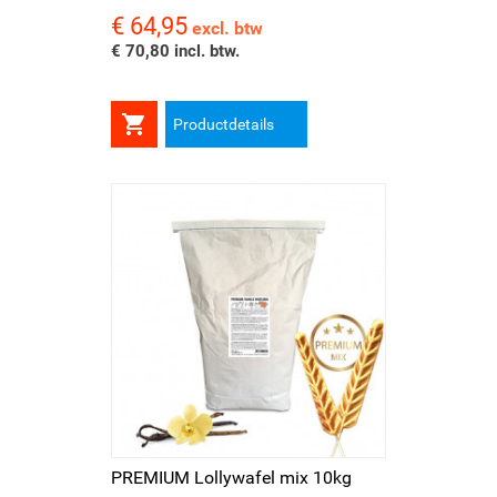
€ 64,95
Prijs
excl. btw
€ 70,80 incl. btw.

Productdetails
PREMIUM Lollywafel mix 10kg