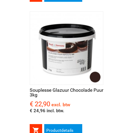
Souplesse Glazuur Chocolade Puur
3kg
€ 22,90
Prijs
excl. btw
€ 24,96 incl. btw.

Productdetails