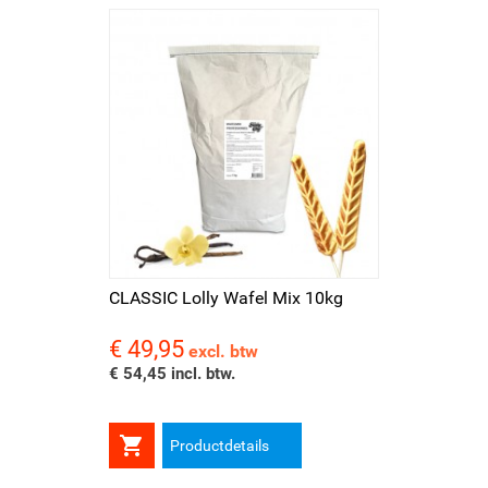
CLASSIC Lolly Wafel Mix 10kg
€ 49,95
Prijs
excl. btw
€ 54,45 incl. btw.

Productdetails