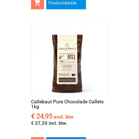

Productdetails
Callebaut Pure Chocolade Callets
1kg
€ 24,95
Prijs
excl. btw
€ 27,20 incl. btw.