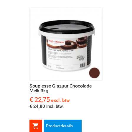
Souplesse Glazuur Chocolade
Melk 3kg
€ 22,75
Prijs
excl. btw
€ 24,80 incl. btw.

Productdetails