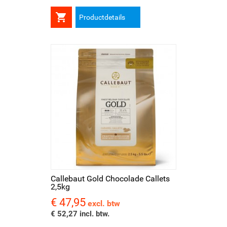

Productdetails
Callebaut Gold Chocolade Callets
2,5kg
€ 47,95
Prijs
excl. btw
€ 52,27 incl. btw.