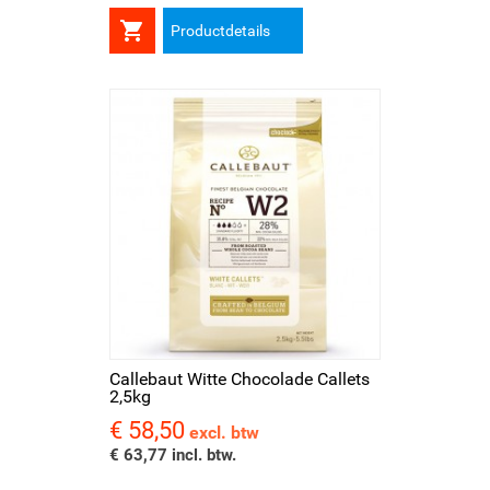

Productdetails
Callebaut Witte Chocolade Callets
2,5kg
€ 58,50
Prijs
excl. btw
€ 63,77 incl. btw.