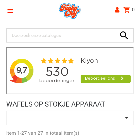
shopping_cart
0


WAFELS OP STOKJE APPARAAT

Item 1-27 van 27 in totaal item(s)