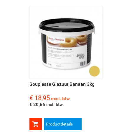
Souplesse Glazuur Banaan 3kg
€ 18,95
Prijs
excl. btw
€ 20,66 incl. btw.

Productdetails