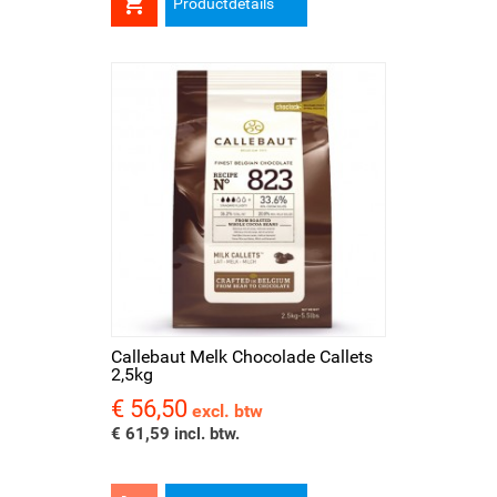

Productdetails
Callebaut Melk Chocolade Callets
2,5kg
€ 56,50
Prijs
excl. btw
€ 61,59 incl. btw.