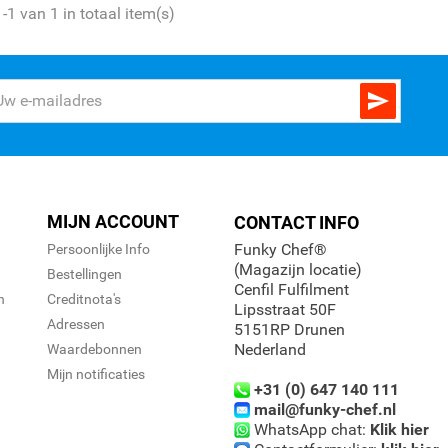
-1 van 1 in totaal item(s)

MIJN ACCOUNT
CONTACT INFO
Funky Chef®
Persoonlijke Info
(Magazijn locatie)
Bestellingen
Cenfil Fulfilment
n
Creditnota's
Lipsstraat 50F
Adressen
5151RP Drunen
Nederland
Waardebonnen
Mijn notificaties
+31 (0) 647 140 111
mail@funky-chef.nl
WhatsApp chat:
Klik hier