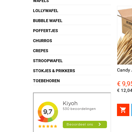
WAFELS
LOLLYWAFEL
BUBBLE WAFEL
POFFERTJES
CHURROS
CREPES
Snel bekijken
STROOPWAFEL
Candy 
STOKJES & PRIKKERS
TOEBEHOREN
€ 9,9
Prijs
€ 12,04
