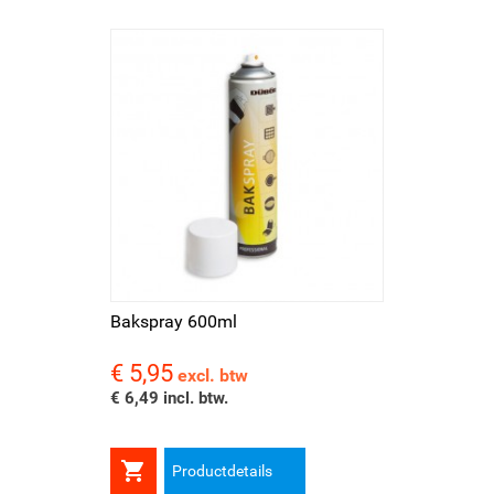
Bakspray 600ml
€ 5,95
Prijs
excl. btw
€ 6,49 incl. btw.

Productdetails