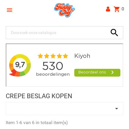
shopping_cart
0


CREPE BESLAG KOPEN

Item 1-6 van 6 in totaal item(s)