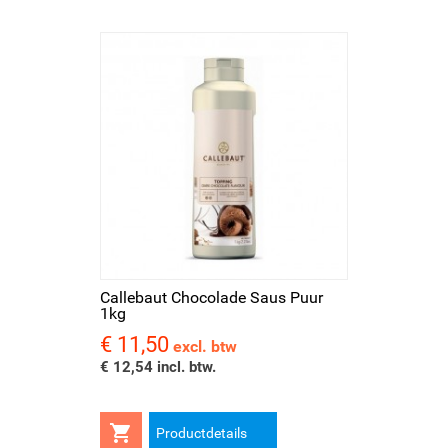
Callebaut Chocolade Saus Puur
1kg
€ 11,50
Prijs
excl. btw
€ 12,54 incl. btw.

Productdetails