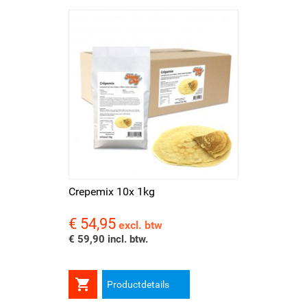
Crepemix 10x 1kg
€ 54,95
Prijs
excl. btw
€ 59,90 incl. btw.

Productdetails