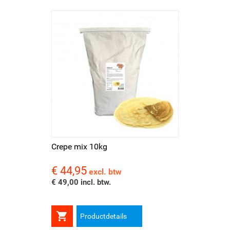
Crepe mix 10kg
€ 44,95
Prijs
excl. btw
€ 49,00 incl. btw.

Productdetails