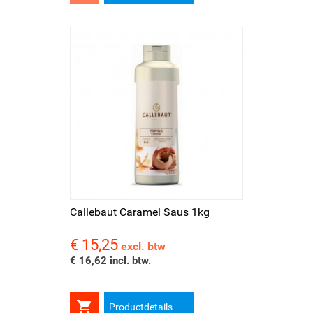
Callebaut Caramel Saus 1kg
€ 15,25
Prijs
excl. btw
€ 16,62 incl. btw.

Productdetails