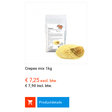
Crepes mix 1kg
€ 7,25
Prijs
excl. btw
€ 7,90 incl. btw.

Productdetails