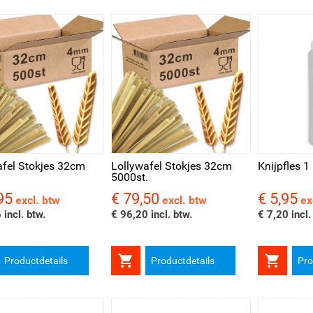
l bekijken
Snel bekijken
Snel be
afel Stokjes 32cm
Lollywafel Stokjes 32cm
Knijpfles 1 
5000st.
95
€ 79,50
€ 5,95
Prijs
Prijs
excl. btw
excl. btw
ex
 incl. btw.
€ 96,20 incl. btw.
€ 7,20 incl.


Productdetails
Productdetails
Pro