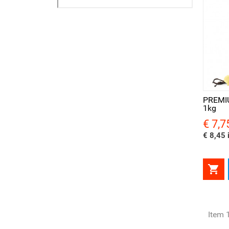
Snel bekijken
Sne
PREMIU
1kg
€ 7,7
Prijs
€ 8,45 i

Item 1