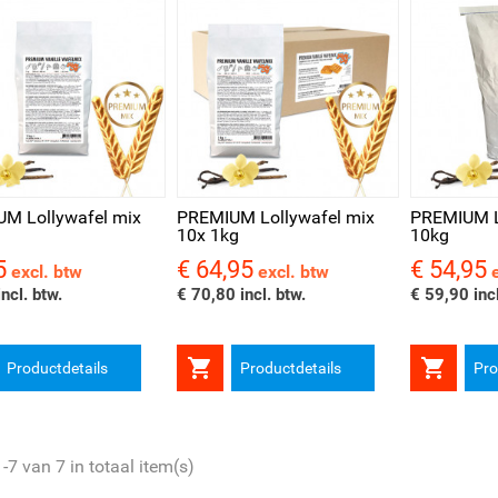
l bekijken
Snel bekijken
M Lollywafel mix
PREMIUM Lollywafel mix
PREMIUM L
10x 1kg
10kg
5
€ 64,95
€ 54,95
Prijs
Prijs
excl. btw
excl. btw
ncl. btw.
€ 70,80 incl. btw.
€ 59,90 incl


Productdetails
Productdetails
Pro
-7 van 7 in totaal item(s)