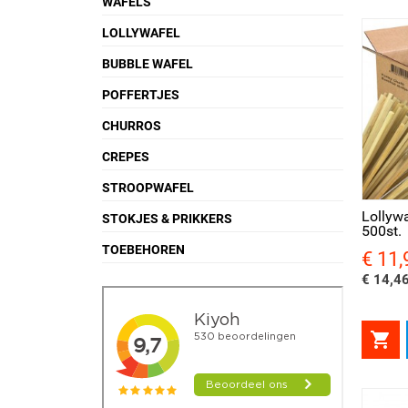
WAFELS
LOLLYWAFEL
BUBBLE WAFEL
POFFERTJES
CHURROS
CREPES
Snel bekijken
Sne
STROOPWAFEL
Lollyw
STOKJES & PRIKKERS
500st.
TOEBEHOREN
€ 11,
Prijs
€ 14,46
