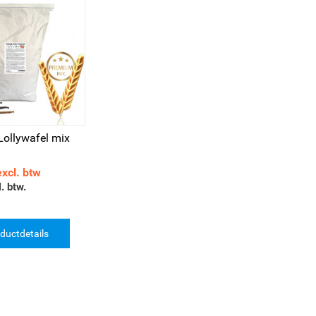
ollywafel mix
excl. btw
. btw.
ductdetails