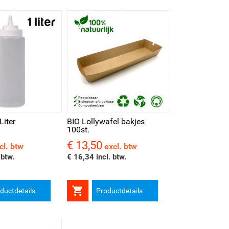
kijken
Liter
BIO Lollywafel bakjes
100st.
€ 13,50
Prijs
cl. btw
excl. btw
 btw.
€ 16,34 incl. btw.

ductdetails
Productdetails