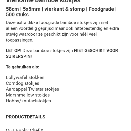
Vierkante bamboe stokjes
58cm | 5x5mm | vierkant & stomp | Foodgrade |
500 stuks
Deze extra dikke foodgrade bamboe stokjes zijn niet
alleen voordelig geprijsd maar ook hittebestendig en extra
stevig waardoor ze geschikt zijn voor héél veel
toepassingen.
LET OP!
Deze bamboe stokjes zijn
NIET GESCHIKT VOOR
SUIKERSPIN
!
Te gebruiken als:
Lollywafel stokken
Corndog stokjes
Aardappel Twister stokjes
Marshmellow stokjes
Hobby/knutselstokjes
PRODUCTDETAILS
Funky Chef®
Merk