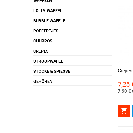
WAFFELN
LOLLY-WAFFEL
BUBBLE WAFFLE
POFFERTJES
CHURROS
CREPES
Vorschau
Vor
STROOPWAFEL
Crepes
STÖCKE & SPIESSE
GEHÖREN
7,25 
Preis
7,90 € t
