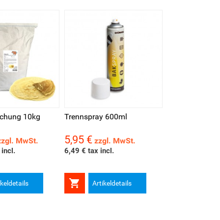
au
schung 10kg
Trennspray 600ml
5,95 €
Preis
zzgl. MwSt.
zzgl. MwSt.
incl.
6,49 € tax incl.

ikeldetails
Artikeldetails