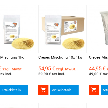
schau
Vorschau
Vorsch
 Mischung 1kg
Crepes Mischung 10x 1kg
Crepes Mi
€
54,95 €
44,95 €
Preis
Preis
zzgl. MwSt.
zzgl. MwSt.
ax incl.
59,90 € tax incl.
49,00 € tax 


Artikeldetails
Artikeldetails
Art