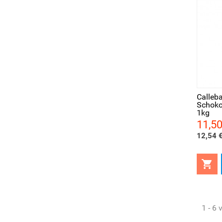
Vorschau
Vor
Calleb
Schoko
1kg
11,50
Preis
12,54 €

1 - 6 