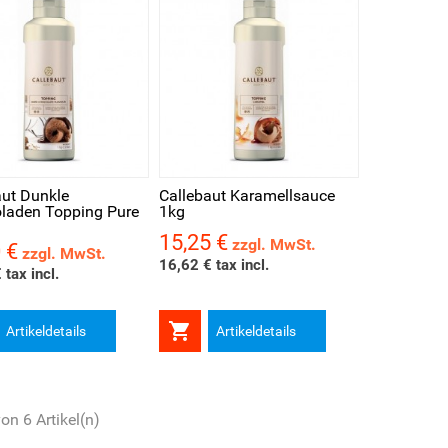
schau
aut Dunkle
Callebaut Karamellsauce
laden Topping Pure
1kg
15,25 €
Preis
zzgl. MwSt.
 €
zzgl. MwSt.
16,62 € tax incl.
 tax incl.

Artikeldetails
Artikeldetails
von 6 Artikel(n)