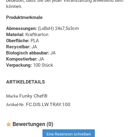
bedeutet, dass Sie bei jeder Veranstaltung anwesend sein
können.
Produktmerkmale
Abmessungen:
(LxBxH) 24x7,5x3cm
Material:
Kraftkarton
Oberfläche:
PLA
Recycelbar:
JA
Biologisch abbaubar:
JA
Kompostierbar:
JA
Verpackung:
100 Stück
ARTIKELDETAILS
Funky Chef®
Marke
FC.DIS.LW.TRAY.100
Artikel-Nr.
Bewertungen
(0)
Eine Rezension schreiben