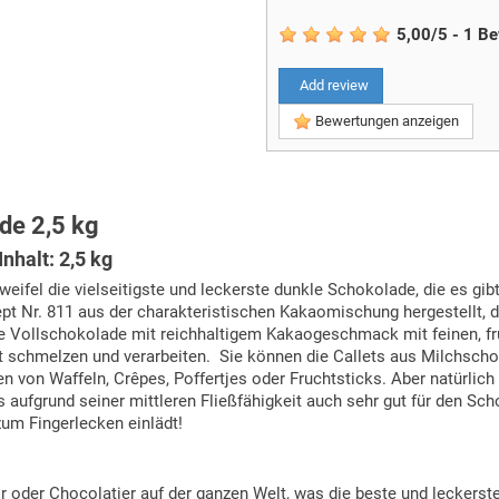
5,00
/
5
-
1
Be
Add review
Bewertungen anzeigen
de 2,5 kg
nhalt: 2,5 kg
ifel die vielseitigste und leckerste dunkle Schokolade, die es gibt
t Nr. 811 aus der charakteristischen Kakaomischung hergestellt, di
 Vollschokolade mit reichhaltigem Kakaogeschmack mit feinen, fru
cht schmelzen und verarbeiten. Sie können die Callets aus Milchsc
ten von Waffeln, Crêpes, Poffertjes oder Fruchtsticks. Aber natürl
s aufgrund seiner mittleren Fließfähigkeit auch sehr gut für den Sc
zum Fingerlecken einlädt!
or oder Chocolatier auf der ganzen Welt, was die beste und leckerst