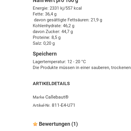
Nährwert pro 100 g
Energie: 2331 kj/557 kcal
Fette: 36,4 g
davon gesättigte Fettsäuren: 21,9 g
Kohlenhydrate: 46,2 g
davon Zucker: 44,7 g
Proteine: 8,5 g
Salz: 0,20 g
Speichern
Lagertemperatur: 12 - 20 °C
Die Produkte müssen in einer sauberen, trockenen 
ARTIKELDETAILS
Callebaut®
Marke
811-E4-U71
Artikel-Nr.
Bewertungen
(1)