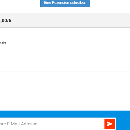
Eine Rezension schreiben
5,00
/
5
 2,5kg
