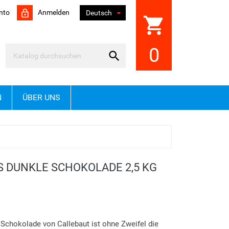
nto
Anmelden

Deutsch
shopping_cart
0

N
ÜBER UNS
 DUNKLE SCHOKOLADE 2,5 KG
 Schokolade von Callebaut ist ohne Zweifel die