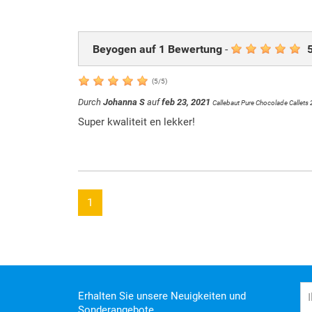
Beyogen auf
1
Bewertung
-
(
5
/
5
)
Durch
Johanna S
auf
feb 23, 2021
Callebaut Pure Chocolade Callets
Super kwaliteit en lekker!
1
Erhalten Sie unsere Neuigkeiten und
Sonderangebote