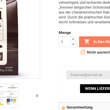
vielseitigste und leckerste dun
„feinsten belgischen Schokolad
aus der charakteristischen Kaka
wird. Durch die praktischen kle
leicht schmelzen und verarbeit
Menge

In Den W

Nicht ausreich
WENN LIEFER

Gesamtwertung
: