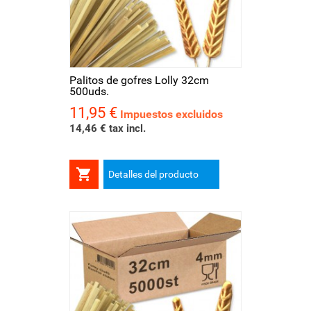
Palitos de gofres Lolly 32cm
500uds.
11,95 €
Precio
Impuestos excluidos
14,46 € tax incl.

Detalles del producto