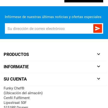
Infórmese de nuestras últimas noticias y ofertas especiales


PRODUCTOS

INFORMATIE

SU CUENTA
Funky Chef®
(Ubicación del almacén)
Cenfil Fulfilment
Lipsstraat 50F
5151RP Drunen