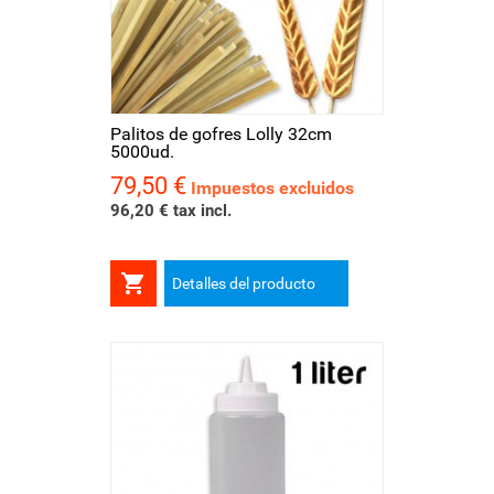
Palitos de gofres Lolly 32cm
5000ud.
79,50 €
Precio
Impuestos excluidos
96,20 € tax incl.

Detalles del producto