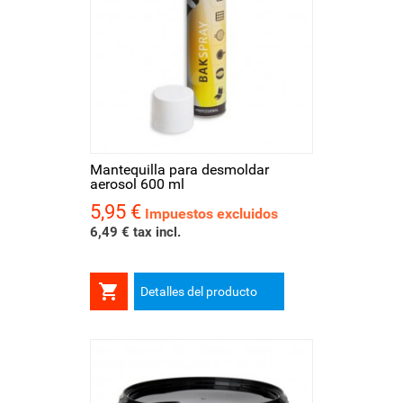
Mantequilla para desmoldar
aerosol 600 ml
5,95 €
Precio
Impuestos excluidos
6,49 € tax incl.

Detalles del producto