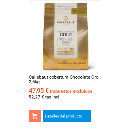
Callebaut cobertura Chocolate Oro
2,5kg
47,95 €
Precio
Impuestos excluidos
52,27 € tax incl.

Detalles del producto