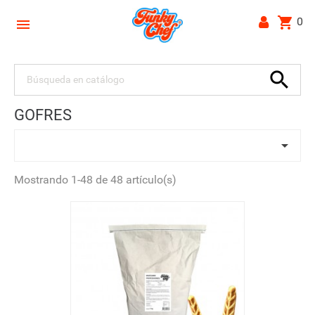
shopping_cart
0


GOFRES

Mostrando 1-48 de 48 artículo(s)