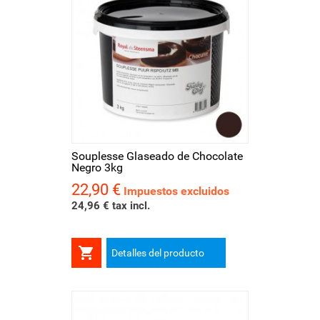
Souplesse Glaseado de Chocolate
Negro 3kg
22,90 €
Precio
Impuestos excluidos
24,96 € tax incl.

Detalles del producto