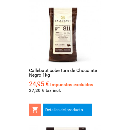
Callebaut cobertura de Chocolate
Negro 1kg
24,95 €
Precio
Impuestos excluidos
27,20 € tax incl.

Detalles del producto