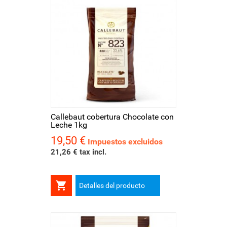
Callebaut cobertura Chocolate con
Leche 1kg
19,50 €
Precio
Impuestos excluidos
21,26 € tax incl.

Detalles del producto