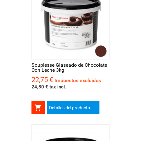
Souplesse Glaseado de Chocolate
Con Leche 3kg
22,75 €
Precio
Impuestos excluidos
24,80 € tax incl.

Detalles del producto