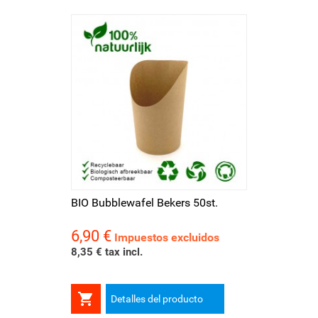
BIO Bubblewafel Bekers 50st.
6,90 €
Precio
Impuestos excluidos
8,35 € tax incl.

Detalles del producto