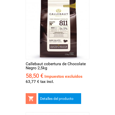
Callebaut cobertura de Chocolate
Negro 2,5kg
58,50 €
Precio
Impuestos excluidos
63,77 € tax incl.

Detalles del producto