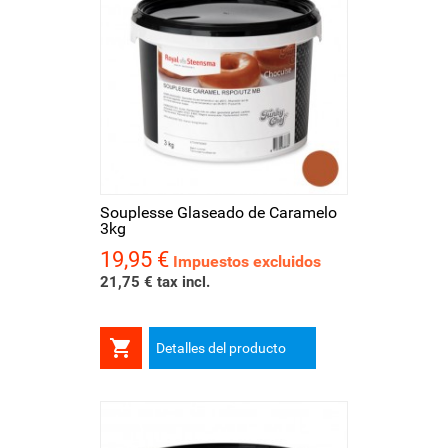
Souplesse Glaseado de Caramelo
3kg
19,95 €
Precio
Impuestos excluidos
21,75 € tax incl.

Detalles del producto