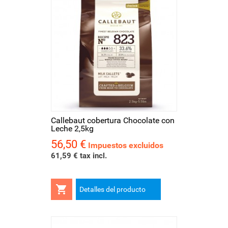
Callebaut cobertura Chocolate con
Leche 2,5kg
56,50 €
Precio
Impuestos excluidos
61,59 € tax incl.

Detalles del producto