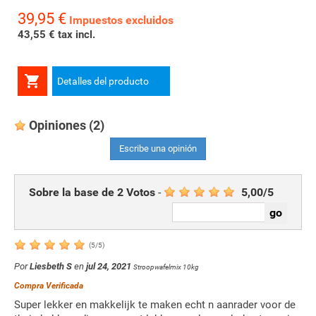
39,95 €
Precio
Impuestos excluidos
43,55 € tax incl.

Detalles del producto
Opiniones
(2)
Escribe una opinión
Sobre la base de
2
Votos
-
5,00
/
5
(
5
/
5
)
Por
Liesbeth S
en
jul 24, 2021
Stroopwafelmix 10kg
Compra Verificada
Super lekker en makkelijk te maken echt n aanrader voor de