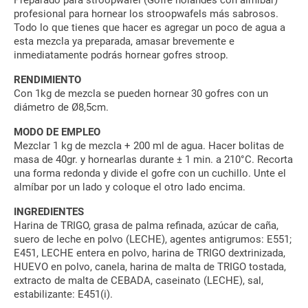
profesional para hornear los stroopwafels más sabrosos.
Todo lo que tienes que hacer es agregar un poco de agua a
esta mezcla ya preparada, amasar brevemente e
inmediatamente podrás hornear gofres stroop.
RENDIMIENTO
Con 1kg de mezcla se pueden hornear 30 gofres con un
diámetro de Ø8,5cm.
MODO DE EMPLEO
Mezclar 1 kg de mezcla + 200 ml de agua. Hacer bolitas de
masa de 40gr. y hornearlas durante ± 1 min. a 210°C. Recorta
una forma redonda y divide el gofre con un cuchillo. Unte el
almíbar por un lado y coloque el otro lado encima.
INGREDIENTES
Harina de TRIGO, grasa de palma refinada, azúcar de caña,
suero de leche en polvo (LECHE), agentes antigrumos: E551;
E451, LECHE entera en polvo, harina de TRIGO dextrinizada,
HUEVO en polvo, canela, harina de malta de TRIGO tostada,
extracto de malta de CEBADA, caseinato (LECHE), sal,
estabilizante: E451(i).