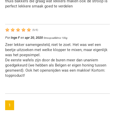
thuis bakkers die graag wat lekkers maken ook de stroop is
perfect lekkere smaak goed te verdelen
(
5
/
5
)
Por
Inge F
en
apr 20, 2020
Stroopwafelmix 10kg
Zeer lekker samengesteld, niet te zoet. Het was wel een
beetje uitzoeken met welke klopper te mixen, maar eigenlijk
was het poepsimpel.
De eerste wafels zijn door de buren meer dan unaniem
goedgekeurd (we hebben als Belgen er eigen honing tussen
gesmeerd). Ook het opensnijden was een makkie! Kortom:
topproduct!
1