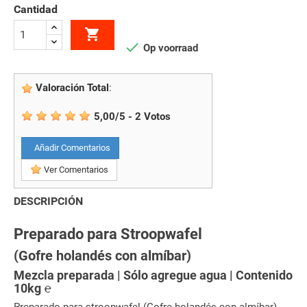
Cantidad


Op voorraad
Valoración Total
:
5,00
/
5
-
2
Votos
Añadir Comentarios
Ver Comentarios
DESCRIPCIÓN
Preparado para Stroopwafel
(Gofre holandés con almíbar)
Mezcla preparada | Sólo agregue agua | Contenido
10kg ℮
Preparado para stroopwafel (Gofre holandés con almíbar)