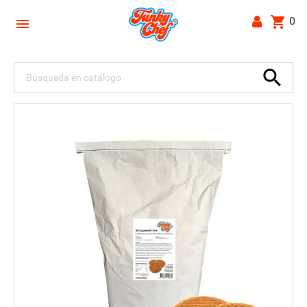
shopping_cart
0

