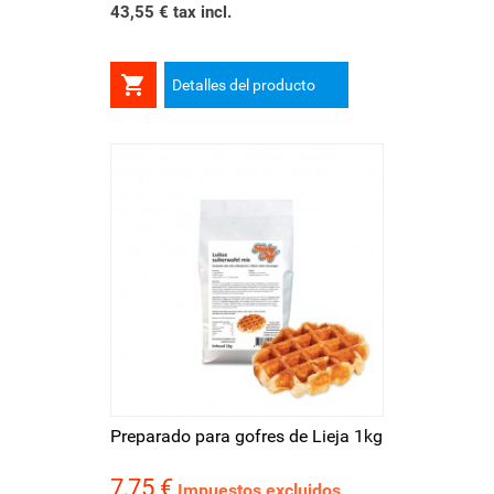
43,55 € tax incl.

Detalles del producto
Preparado para gofres de Lieja 1kg
7,75 €
Precio
Impuestos excluidos