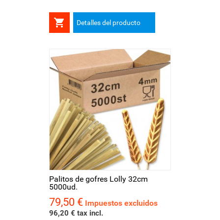

Detalles del producto
Palitos de gofres Lolly 32cm
5000ud.
79,50 €
Precio
Impuestos excluidos
96,20 € tax incl.