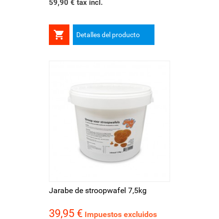
59,90 € tax incl.

Detalles del producto
Jarabe de stroopwafel 7,5kg
39,95 €
Precio
Impuestos excluidos