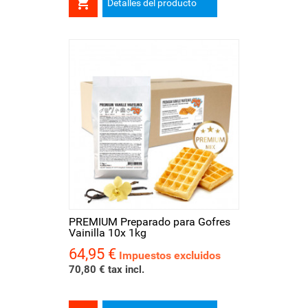

Detalles del producto
PREMIUM Preparado para Gofres
Vainilla 10x 1kg
64,95 €
Precio
Impuestos excluidos
70,80 € tax incl.