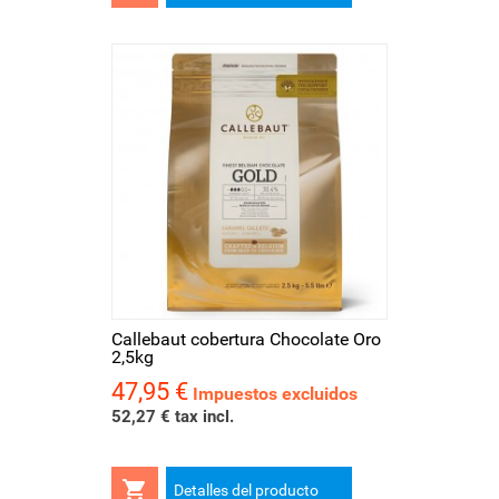
Callebaut cobertura Chocolate Oro
2,5kg
47,95 €
Precio
Impuestos excluidos
52,27 € tax incl.

Detalles del producto