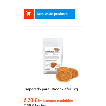

Detalles del producto
Preparado para Stroopwafel 1kg
6,70 €
Precio
Impuestos excluidos
7,30 € tax incl.