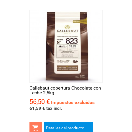
Callebaut cobertura Chocolate con
Leche 2,5kg
56,50 €
Precio
Impuestos excluidos
61,59 € tax incl.

Detalles del producto