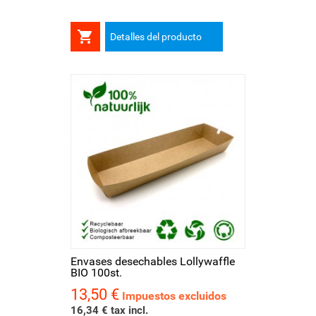

Detalles del producto
Envases desechables Lollywaffle
BIO 100st.
13,50 €
Precio
Impuestos excluidos
16,34 € tax incl.