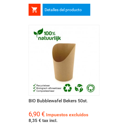

Detalles del producto
BIO Bubblewafel Bekers 50st.
6,90 €
Precio
Impuestos excluidos
8,35 € tax incl.