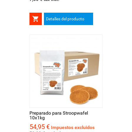

Detalles del producto
Preparado para Stroopwafel
10x1kg
54,95 €
Precio
Impuestos excluidos