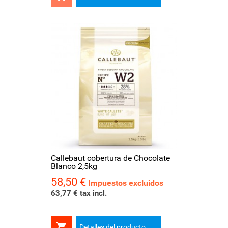
Callebaut cobertura de Chocolate
Blanco 2,5kg
58,50 €
Precio
Impuestos excluidos
63,77 € tax incl.

Detalles del producto