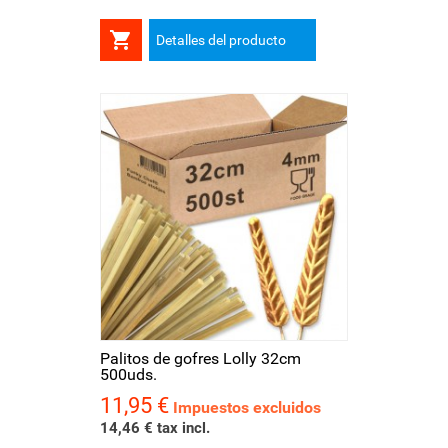

Detalles del producto
Palitos de gofres Lolly 32cm
500uds.
11,95 €
Precio
Impuestos excluidos
14,46 € tax incl.