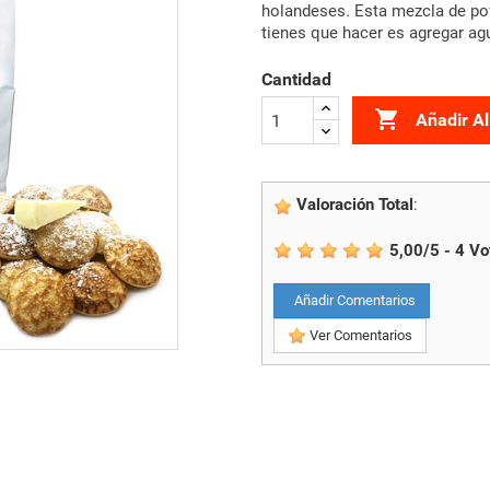
holandeses. Esta mezcla de poff
tienes que hacer es agregar agu
Cantidad

Añadir Al
Valoración Total
:
5,00
/
5
-
4
Vo
Añadir Comentarios
Ver Comentarios