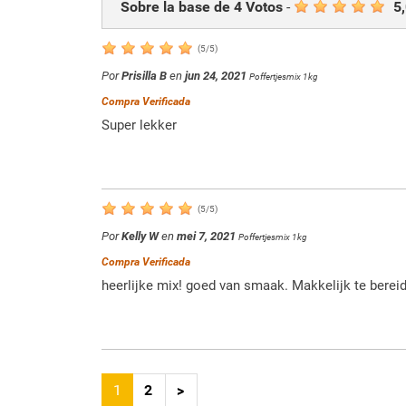
Sobre la base de
4
Votos
-
5
(
5
/
5
)
Por
Prisilla B
en
jun 24, 2021
Poffertjesmix 1kg
Compra Verificada
Super lekker
(
5
/
5
)
Por
Kelly W
en
mei 7, 2021
Poffertjesmix 1kg
Compra Verificada
heerlijke mix! goed van smaak. Makkelijk te bereide
1
2
>