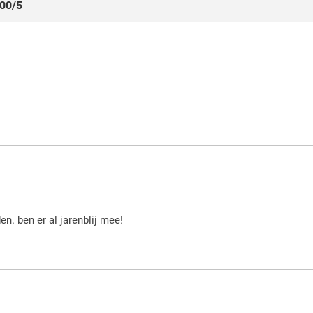
,00
/
5
n. ben er al jarenblij mee!