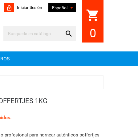
Iniciar Sesión

Español
shopping_cart
0

TROS
OFFERTJES 1KG
idos.
o profesional para hornear auténticos poffertjes