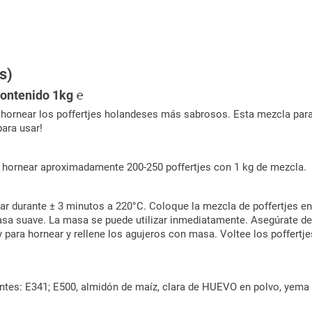
s)
Contenido 1kg ℮
 hornear los poffertjes holandeses más sabrosos. Esta mezcla para p
para usar!
 hornear aproximadamente 200-250 poffertjes con 1 kg de mezcla.
ar durante ± 3 minutos a 220°C. Coloque la mezcla de poffertjes en
a suave. La masa se puede utilizar inmediatamente. Asegúrate de 
 para hornear y rellene los agujeros con masa. Voltee los poffertj
ntes: E341; E500, almidón de maíz, clara de HUEVO en polvo, yema d