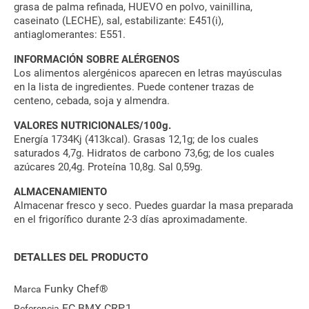
grasa de palma refinada, HUEVO en polvo, vainillina,
caseinato (LECHE), sal, estabilizante: E451(i),
antiaglomerantes: E551.
INFORMACIÓN SOBRE ALÉRGENOS
Los alimentos alergénicos aparecen en letras mayúsculas
en la lista de ingredientes. Puede contener trazas de
centeno, cebada, soja y almendra.
VALORES NUTRICIONALES/100g.
Energía 1734Kj (413kcal). Grasas 12,1g; de los cuales
saturados 4,7g. Hidratos de carbono 73,6g; de los cuales
azúcares 20,4g. Proteína 10,8g. Sal 0,59g.
ALMACENAMIENTO
Almacenar fresco y seco. Puedes guardar la masa preparada
en el frigorífico durante 2-3 días aproximadamente.
DETALLES DEL PRODUCTO
Funky Chef®
Marca
FC.BMX.CRP.1
Referencia