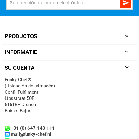


PRODUCTOS

INFORMATIE

SU CUENTA
Funky Chef®
(Ubicación del almacén)
Cenfil Fulfilment
Lipsstraat 50F
5151RP Drunen
Países Bajos
+31 (0) 647 140 111
mail@funky-chef.nl