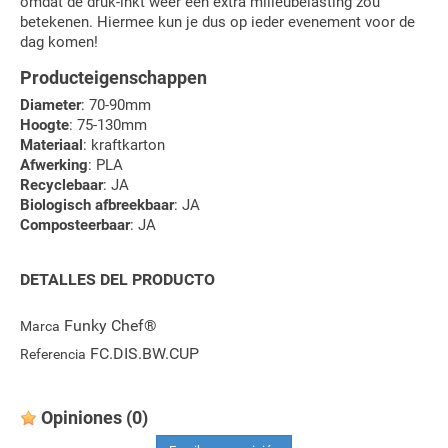
omdat de druk-inkt weer een extra milieubelasting zou
betekenen. Hiermee kun je dus op ieder evenement voor de
dag komen!
Producteigenschappen
Diameter
: 70-90mm
Hoogte
: 75-130mm
Materiaal
: kraftkarton
Afwerking
: PLA
Recyclebaar
: JA
Biologisch afbreekbaar
: JA
Composteerbaar
: JA
DETALLES DEL PRODUCTO
Funky Chef®
Marca
FC.DIS.BW.CUP
Referencia
Opiniones
(0)