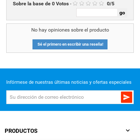
Sobre la base de
0
Votos
-
0
/
5
No hay opiniones sobre el producto
Sé el primero en escribir una reseña!
Infórmese de nuestras últimas noticias y ofertas especiales


PRODUCTOS