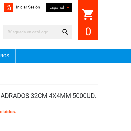
Iniciar Sesión

Español
shopping_cart
0

TROS
UADRADOS 32CM 4X4MM 5000UD.
cluidos.