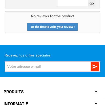
No reviews for the product
Be the first to write your review !
Recevez nos offres spéciales


PRODUITS

INFORMATIE