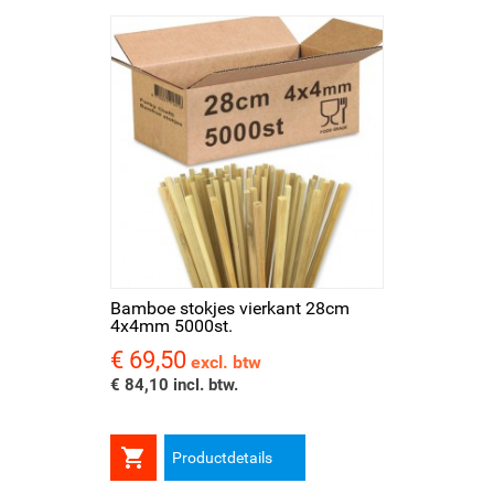
Bamboe stokjes vierkant 28cm
4x4mm 5000st.
€ 69,50
Prijs
excl. btw
€ 84,10 incl. btw.

Productdetails