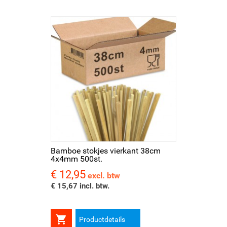
Bamboe stokjes vierkant 38cm
4x4mm 500st.
€ 12,95
Prijs
excl. btw
€ 15,67 incl. btw.

Productdetails