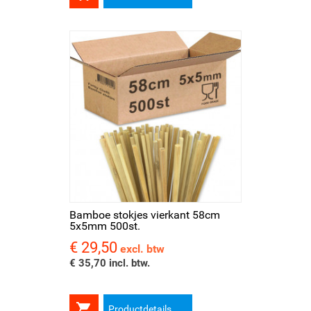
Bamboe stokjes vierkant 58cm
5x5mm 500st.
€ 29,50
Prijs
excl. btw
€ 35,70 incl. btw.

Productdetails