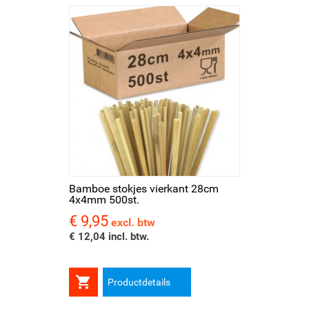
Bamboe stokjes vierkant 28cm
4x4mm 500st.
€ 9,95
Prijs
excl. btw
€ 12,04 incl. btw.

Productdetails