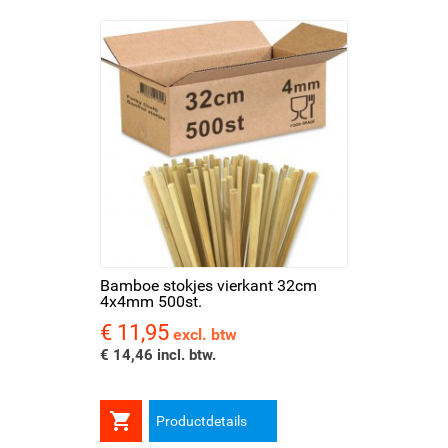
Bamboe stokjes vierkant 32cm
4x4mm 500st.
€ 11,95
Prijs
excl. btw
€ 14,46 incl. btw.

Productdetails