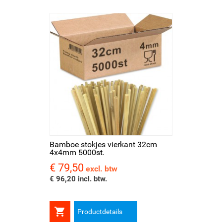
Bamboe stokjes vierkant 32cm
4x4mm 5000st.
€ 79,50
Prijs
excl. btw
€ 96,20 incl. btw.

Productdetails