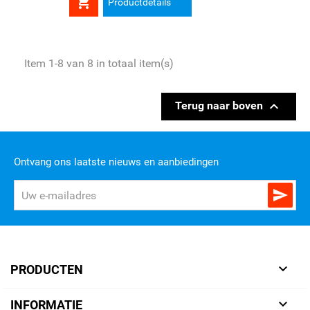

Productdetails
Item 1-8 van 8 in totaal item(s)

Terug naar boven
Ontvang ons laatste nieuws en aanbiedingen


PRODUCTEN

INFORMATIE