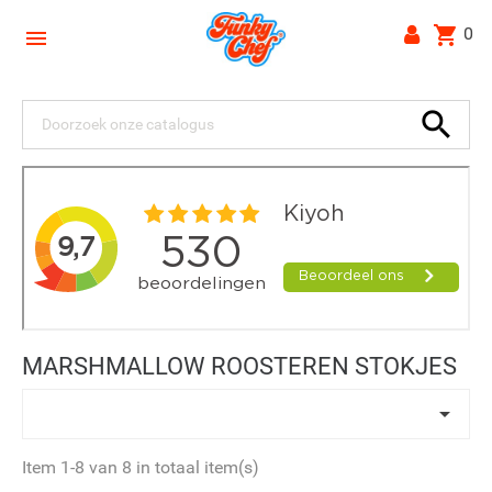
shopping_cart
0


MARSHMALLOW ROOSTEREN STOKJES

Item 1-8 van 8 in totaal item(s)