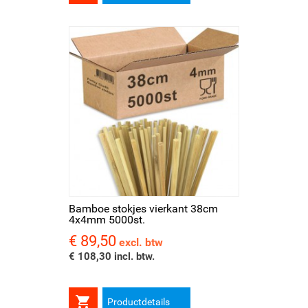
Bamboe stokjes vierkant 38cm
4x4mm 5000st.
€ 89,50
Prijs
excl. btw
€ 108,30 incl. btw.

Productdetails