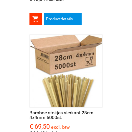

Productdetails
Bamboe stokjes vierkant 28cm
4x4mm 5000st.
€ 69,50
Prijs
excl. btw