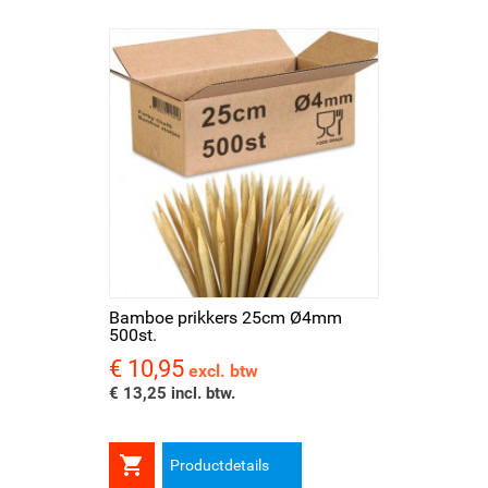
Bamboe prikkers 25cm Ø4mm
500st.
€ 10,95
Prijs
excl. btw
€ 13,25 incl. btw.

Productdetails