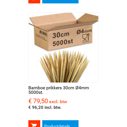
Bamboe prikkers 30cm Ø4mm
5000st.
€ 79,50
Prijs
excl. btw
€ 96,20 incl. btw.

Productdetails