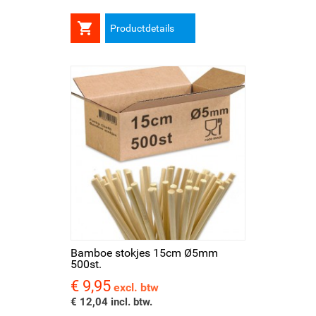

Productdetails
Bamboe stokjes 15cm Ø5mm
500st.
€ 9,95
Prijs
excl. btw
€ 12,04 incl. btw.