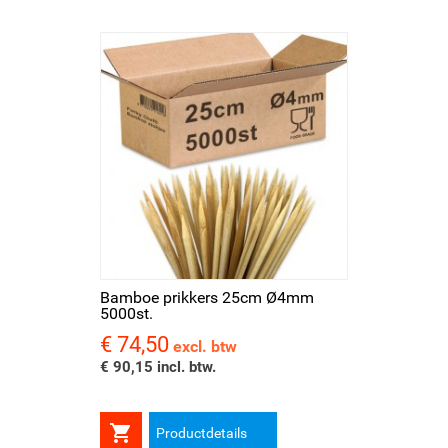
Bamboe prikkers 25cm Ø4mm
5000st.
€ 74,50
Prijs
excl. btw
€ 90,15 incl. btw.

Productdetails