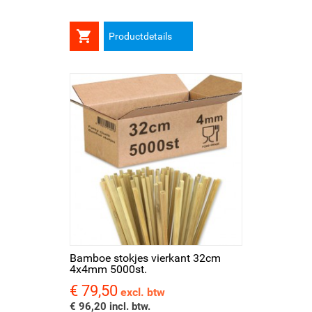

Productdetails
Bamboe stokjes vierkant 32cm
4x4mm 5000st.
€ 79,50
Prijs
excl. btw
€ 96,20 incl. btw.