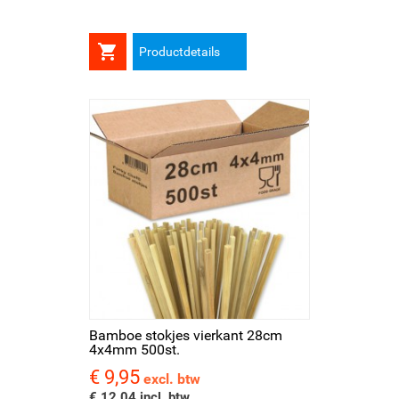

Productdetails
Bamboe stokjes vierkant 28cm
4x4mm 500st.
€ 9,95
Prijs
excl. btw
€ 12,04 incl. btw.