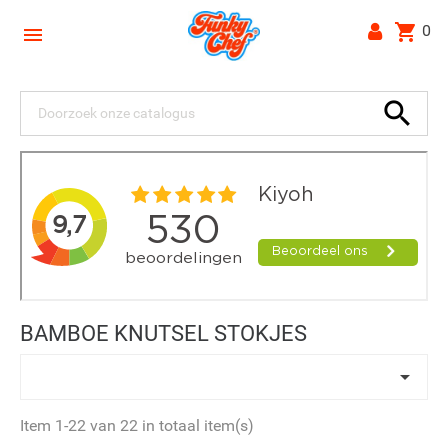
shopping_cart
0


BAMBOE KNUTSEL STOKJES

Item 1-22 van 22 in totaal item(s)