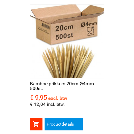
Bamboe prikkers 20cm Ø4mm
500st.
€ 9,95
Prijs
excl. btw
€ 12,04 incl. btw.

Productdetails