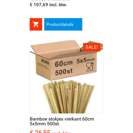
€ 107,69 incl. btw.

Productdetails
SALE!
Bamboe stokjes vierkant 60cm
5x5mm 500st.
€ 26,55
Prijs