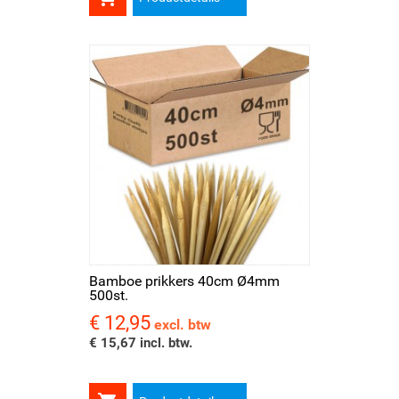
Bamboe prikkers 40cm Ø4mm
500st.
€ 12,95
Prijs
excl. btw
€ 15,67 incl. btw.