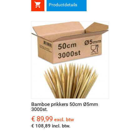

Productdetails
Bamboe prikkers 50cm Ø5mm
3000st.
€ 89,99
Prijs
excl. btw
€ 108,89 incl. btw.