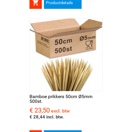

Productdetails
Bamboe prikkers 50cm Ø5mm
500st.
€ 23,50
Prijs
excl. btw
€ 28,44 incl. btw.