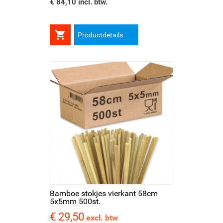
€ 84,10 incl. btw.

Productdetails
Bamboe stokjes vierkant 58cm
5x5mm 500st.
€ 29,50
Prijs
excl. btw