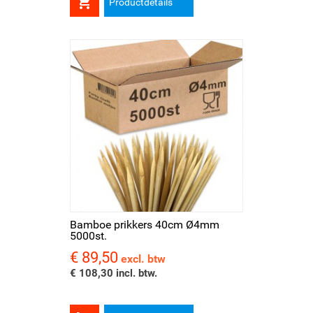

Productdetails
Bamboe prikkers 40cm Ø4mm
5000st.
€ 89,50
Prijs
excl. btw
€ 108,30 incl. btw.