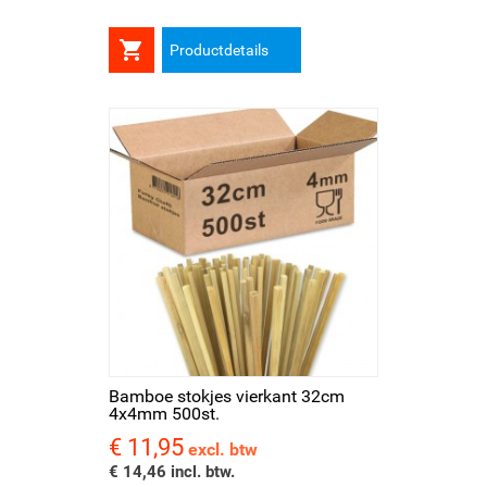

Productdetails
Bamboe stokjes vierkant 32cm
4x4mm 500st.
€ 11,95
Prijs
excl. btw
€ 14,46 incl. btw.