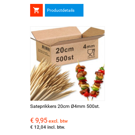

Productdetails
Sateprikkers 20cm Ø4mm 500st.
€ 9,95
Prijs
excl. btw
€ 12,04 incl. btw.