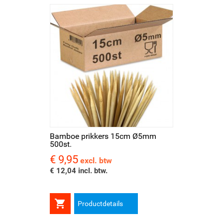
Bamboe prikkers 15cm Ø5mm
500st.
€ 9,95
Prijs
excl. btw
€ 12,04 incl. btw.

Productdetails