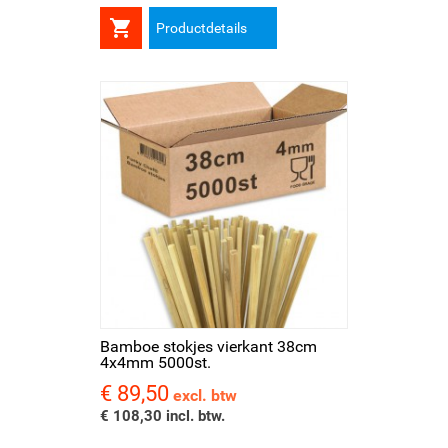

Productdetails
Bamboe stokjes vierkant 38cm
4x4mm 5000st.
€ 89,50
Prijs
excl. btw
€ 108,30 incl. btw.