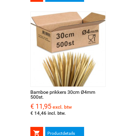
Bamboe prikkers 30cm Ø4mm
500st.
€ 11,95
Prijs
excl. btw
€ 14,46 incl. btw.

Productdetails