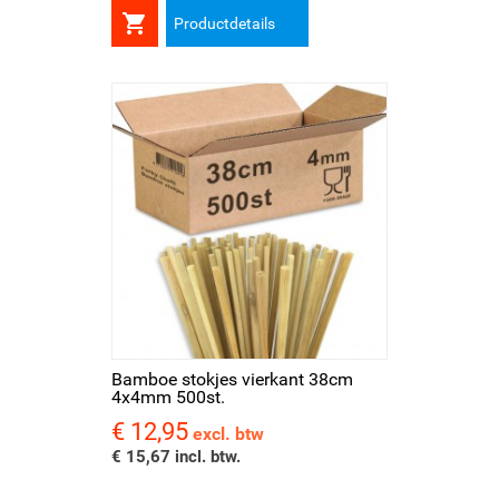

Productdetails
Bamboe stokjes vierkant 38cm
4x4mm 500st.
€ 12,95
Prijs
excl. btw
€ 15,67 incl. btw.