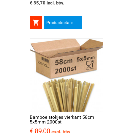
€ 35,70 incl. btw.

Productdetails
Bamboe stokjes vierkant 58cm
5x5mm 2000st.
€ 89,00
Prijs
excl. btw