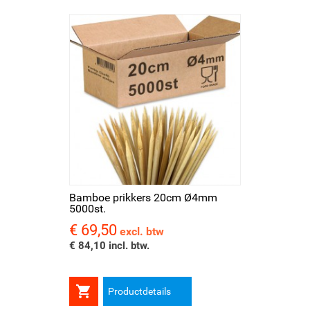
Bamboe prikkers 20cm Ø4mm
5000st.
€ 69,50
Prijs
excl. btw
€ 84,10 incl. btw.

Productdetails