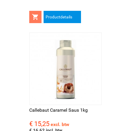

Productdetails
Callebaut Caramel Saus 1kg
€ 15,25
Prijs
excl. btw
€ 16,62 incl. btw.