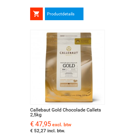

Productdetails
Callebaut Gold Chocolade Callets
2,5kg
€ 47,95
Prijs
excl. btw
€ 52,27 incl. btw.