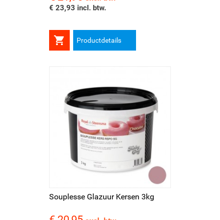
€ 23,93 incl. btw.

Productdetails
Souplesse Glazuur Kersen 3kg
€ 20,95
Prijs