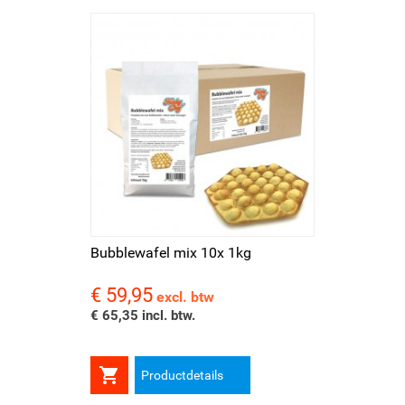
Bubblewafel mix 10x 1kg
€ 59,95
Prijs
excl. btw
€ 65,35 incl. btw.

Productdetails