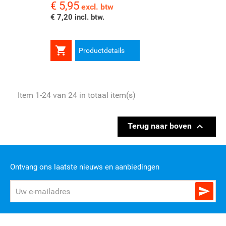
€ 5,95
Prijs
excl. btw
€ 7,20 incl. btw.

Productdetails
Item 1-24 van 24 in totaal item(s)

Terug naar boven
Ontvang ons laatste nieuws en aanbiedingen
