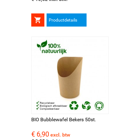

Productdetails
BIO Bubblewafel Bekers 50st.
€ 6,90
Prijs
excl. btw