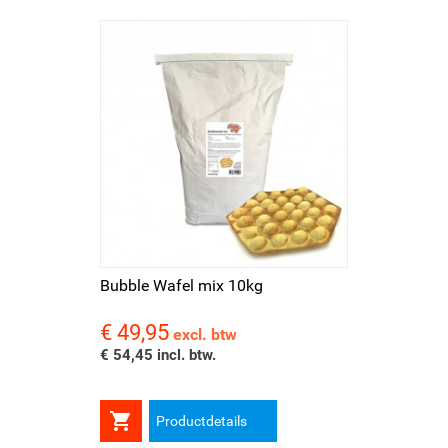
Bubble Wafel mix 10kg
€ 49,95
Prijs
excl. btw
€ 54,45 incl. btw.

Productdetails