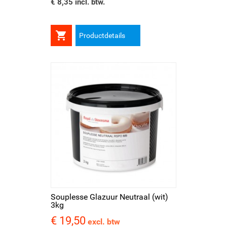
€ 8,35 incl. btw.

Productdetails
Souplesse Glazuur Neutraal (wit)
3kg
€ 19,50
Prijs
excl. btw