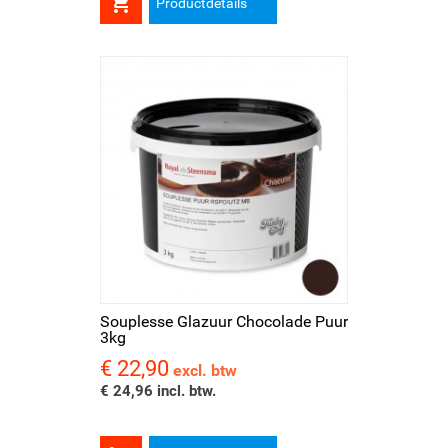

Productdetails
Souplesse Glazuur Chocolade Puur
3kg
€ 22,90
Prijs
excl. btw
€ 24,96 incl. btw.