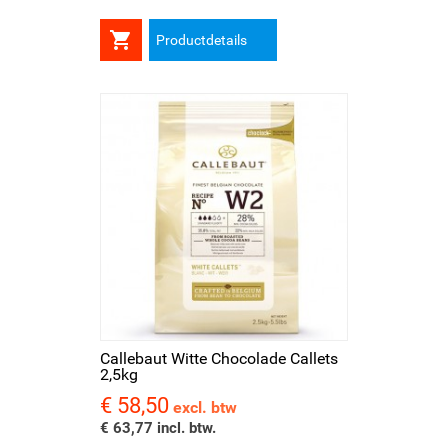

Productdetails
Callebaut Witte Chocolade Callets
2,5kg
€ 58,50
Prijs
excl. btw
€ 63,77 incl. btw.