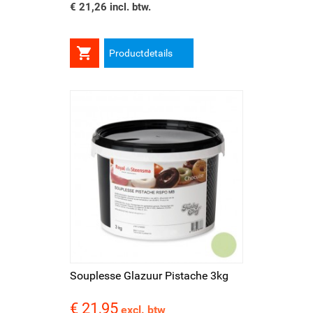
€ 21,26 incl. btw.

Productdetails
Souplesse Glazuur Pistache 3kg
€ 21,95
Prijs
excl. btw