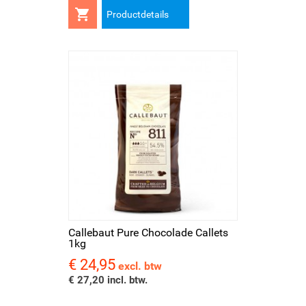

Productdetails
Callebaut Pure Chocolade Callets
1kg
€ 24,95
Prijs
excl. btw
€ 27,20 incl. btw.