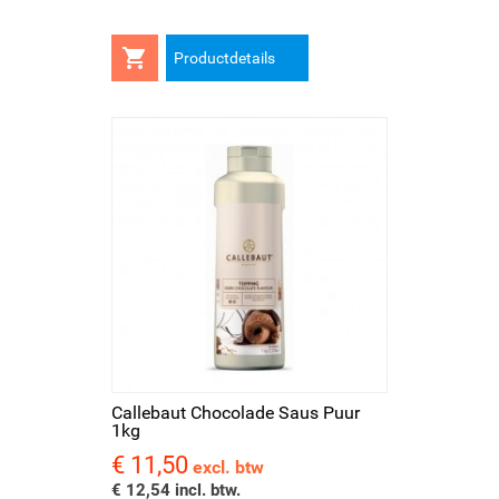

Productdetails
Callebaut Chocolade Saus Puur
1kg
€ 11,50
Prijs
excl. btw
€ 12,54 incl. btw.