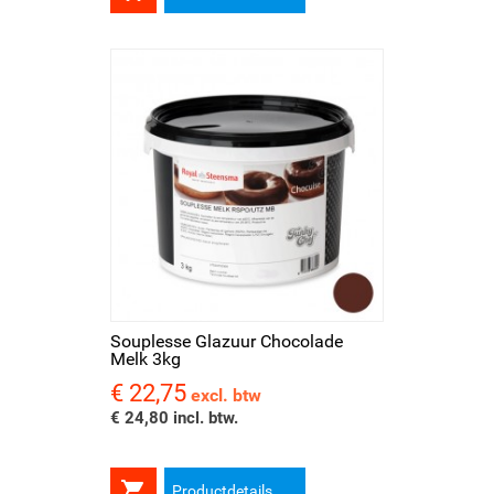
Souplesse Glazuur Chocolade
Melk 3kg
€ 22,75
Prijs
excl. btw
€ 24,80 incl. btw.

Productdetails