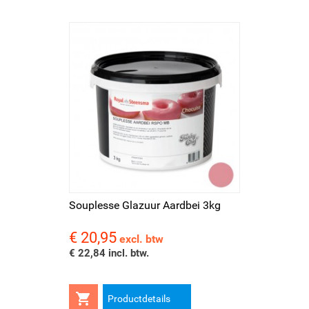
Souplesse Glazuur Aardbei 3kg
€ 20,95
Prijs
excl. btw
€ 22,84 incl. btw.

Productdetails