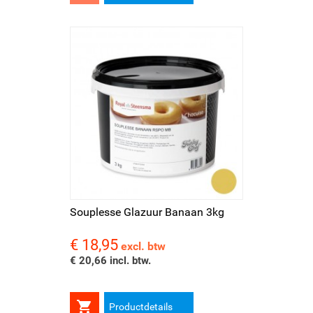
Souplesse Glazuur Banaan 3kg
€ 18,95
Prijs
excl. btw
€ 20,66 incl. btw.

Productdetails