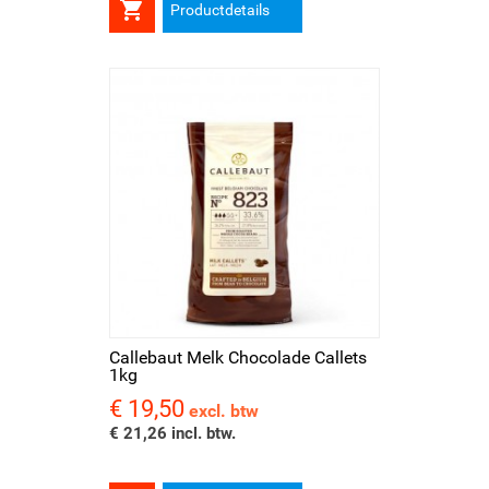

Productdetails
Callebaut Melk Chocolade Callets
1kg
€ 19,50
Prijs
excl. btw
€ 21,26 incl. btw.