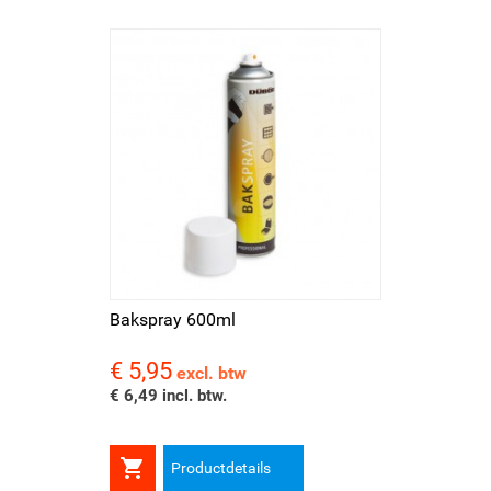
Bakspray 600ml
€ 5,95
Prijs
excl. btw
€ 6,49 incl. btw.

Productdetails