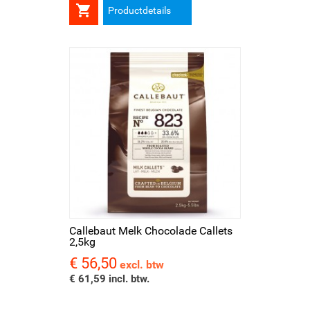

Productdetails
Callebaut Melk Chocolade Callets
2,5kg
€ 56,50
Prijs
excl. btw
€ 61,59 incl. btw.