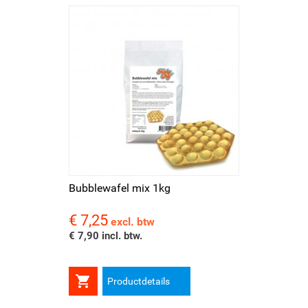
Bubblewafel mix 1kg
€ 7,25
Prijs
excl. btw
€ 7,90 incl. btw.

Productdetails