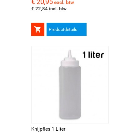
€ 20,95
Prijs
excl. btw
€ 22,84 incl. btw.

Productdetails
Knijpfles 1 Liter