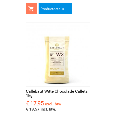

Productdetails
Callebaut Witte Chocolade Callets
1kg
€ 17,95
Prijs
excl. btw
€ 19,57 incl. btw.