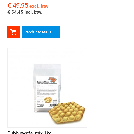
€ 49,95
Prijs
excl. btw
€ 54,45 incl. btw.

Productdetails
Bubblewafel mix 1kg