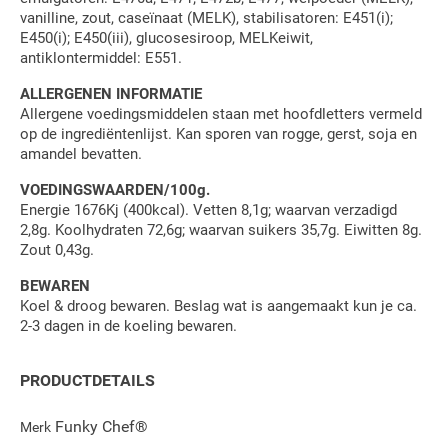
vanilline, zout, caseïnaat (MELK), stabilisatoren: E451(i);
E450(i); E450(iii), glucosesiroop, MELKeiwit,
antiklontermiddel: E551.
ALLERGENEN INFORMATIE
Allergene voedingsmiddelen staan met hoofdletters vermeld
op de ingrediëntenlijst. Kan sporen van rogge, gerst, soja en
amandel bevatten.
VOEDINGSWAARDEN/100g.
Energie 1676Kj (400kcal). Vetten 8,1g; waarvan verzadigd
2,8g. Koolhydraten 72,6g; waarvan suikers 35,7g. Eiwitten 8g.
Zout 0,43g.
BEWAREN
Koel & droog bewaren. Beslag wat is aangemaakt kun je ca.
2-3 dagen in de koeling bewaren.
PRODUCTDETAILS
Funky Chef®
Merk