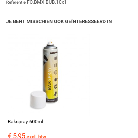
FC.BMX.BUB.10x1
Referentie
JE BENT MISSCHIEN OOK GEÏNTERESSEERD IN
Bakspray 600ml
€ 5,95
Prijs
excl. btw