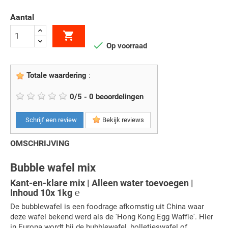
Aantal


Op voorraad
Totale waardering
:
0
/
5
-
0
beoordelingen
Schrijf een review
Bekijk reviews
OMSCHRIJVING
Bubble wafel mix
Kant-en-klare mix | Alleen water toevoegen |
Inhoud 10x 1kg ℮
De bubblewafel is een foodrage afkomstig uit China waar
deze wafel bekend werd als de 'Hong Kong Egg Waffle'. Hier
in Europa wordt hij de bubblewafel, bolletjeswafel of