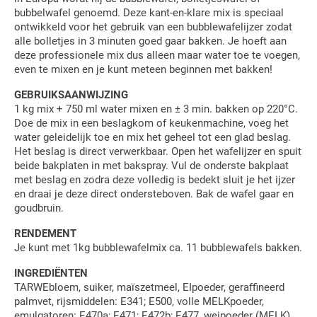
bubbelwafel genoemd. Deze kant-en-klare mix is speciaal
ontwikkeld voor het gebruik van een bubblewafelijzer zodat
alle bolletjes in 3 minuten goed gaar bakken. Je hoeft aan
deze professionele mix dus alleen maar water toe te voegen,
even te mixen en je kunt meteen beginnen met bakken!
GEBRUIKSAANWIJZING
1 kg mix + 750 ml water mixen en ± 3 min. bakken op 220°C.
Doe de mix in een beslagkom of keukenmachine, voeg het
water geleidelijk toe en mix het geheel tot een glad beslag.
Het beslag is direct verwerkbaar. Open het wafelijzer en spuit
beide bakplaten in met bakspray. Vul de onderste bakplaat
met beslag en zodra deze volledig is bedekt sluit je het ijzer
en draai je deze direct ondersteboven. Bak de wafel gaar en
goudbruin.
RENDEMENT
Je kunt met 1kg bubblewafelmix ca. 11 bubblewafels bakken.
INGREDIËNTEN
TARWEbloem, suiker, maïszetmeel, EIpoeder, geraffineerd
palmvet, rijsmiddelen: E341; E500, volle MELKpoeder,
emulgatoren: E470a; E471; E472b; E477, weipoeder (MELK),