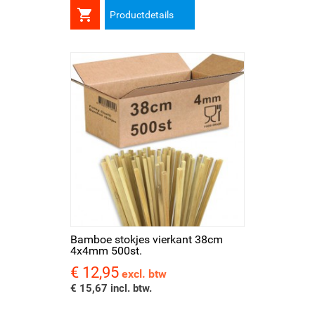

Productdetails
Bamboe stokjes vierkant 38cm
4x4mm 500st.
€ 12,95
Prijs
excl. btw
€ 15,67 incl. btw.