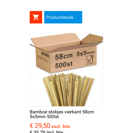

Productdetails
Bamboe stokjes vierkant 58cm
5x5mm 500st.
€ 29,50
Prijs
excl. btw
€ 35,70 incl. btw.