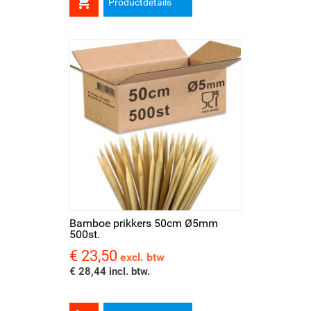

Productdetails
Bamboe prikkers 50cm Ø5mm
500st.
€ 23,50
Prijs
excl. btw
€ 28,44 incl. btw.