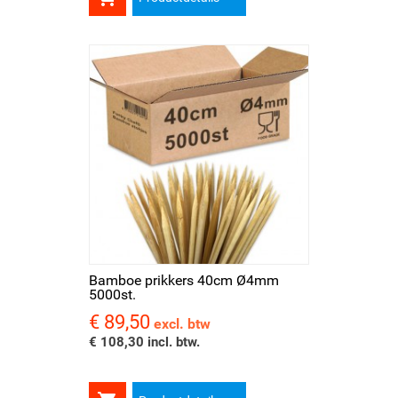
Bamboe prikkers 40cm Ø4mm
5000st.
€ 89,50
Prijs
excl. btw
€ 108,30 incl. btw.