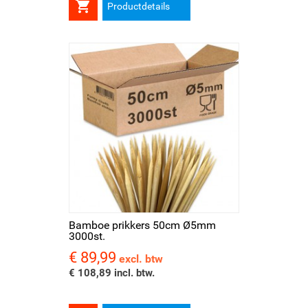

Productdetails
Bamboe prikkers 50cm Ø5mm
3000st.
€ 89,99
Prijs
excl. btw
€ 108,89 incl. btw.