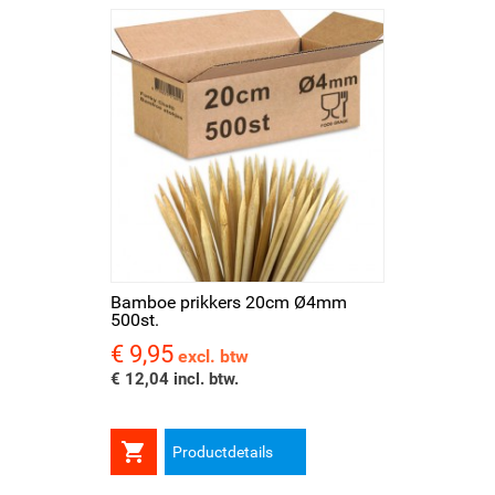
Bamboe prikkers 20cm Ø4mm
500st.
€ 9,95
Prijs
excl. btw
€ 12,04 incl. btw.

Productdetails