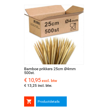
Bamboe prikkers 25cm Ø4mm
500st.
€ 10,95
Prijs
excl. btw
€ 13,25 incl. btw.

Productdetails