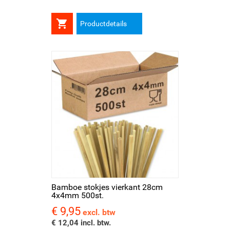

Productdetails
Bamboe stokjes vierkant 28cm
4x4mm 500st.
€ 9,95
Prijs
excl. btw
€ 12,04 incl. btw.