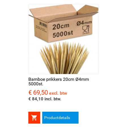
Bamboe prikkers 20cm Ø4mm
5000st.
€ 69,50
Prijs
excl. btw
€ 84,10 incl. btw.

Productdetails