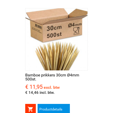
Bamboe prikkers 30cm Ø4mm
500st.
€ 11,95
Prijs
excl. btw
€ 14,46 incl. btw.

Productdetails