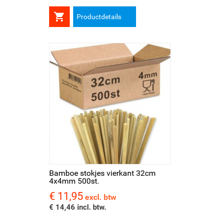

Productdetails
Bamboe stokjes vierkant 32cm
4x4mm 500st.
€ 11,95
Prijs
excl. btw
€ 14,46 incl. btw.