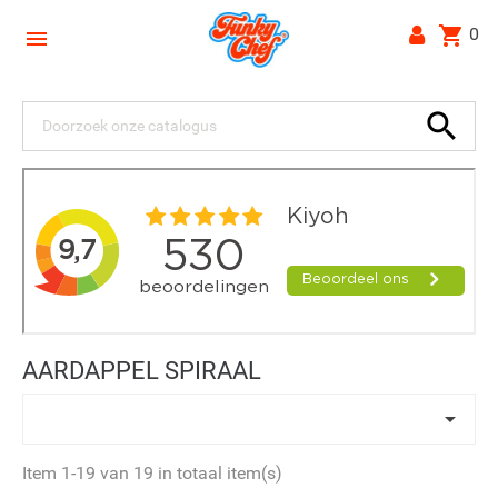
shopping_cart
0


AARDAPPEL SPIRAAL

Item 1-19 van 19 in totaal item(s)