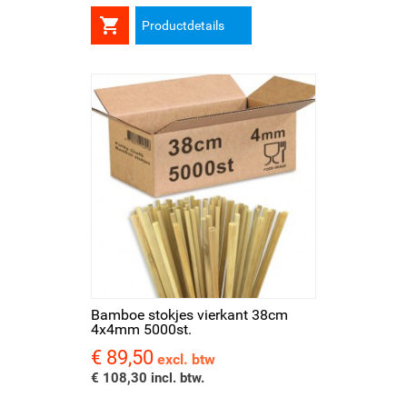

Productdetails
Bamboe stokjes vierkant 38cm
4x4mm 5000st.
€ 89,50
Prijs
excl. btw
€ 108,30 incl. btw.