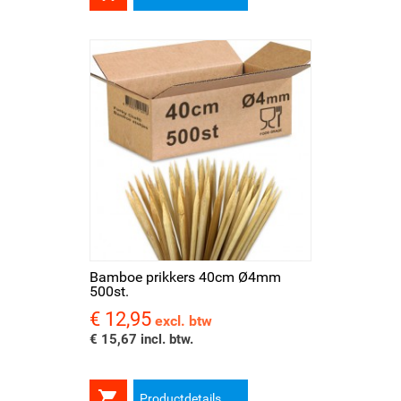
Bamboe prikkers 40cm Ø4mm
500st.
€ 12,95
Prijs
excl. btw
€ 15,67 incl. btw.

Productdetails