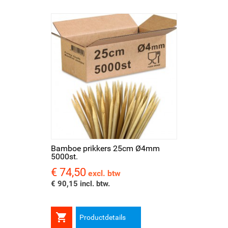
Bamboe prikkers 25cm Ø4mm
5000st.
€ 74,50
Prijs
excl. btw
€ 90,15 incl. btw.

Productdetails