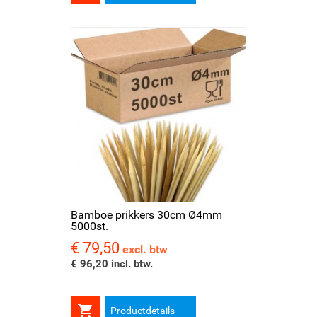
Bamboe prikkers 30cm Ø4mm
5000st.
€ 79,50
Prijs
excl. btw
€ 96,20 incl. btw.

Productdetails