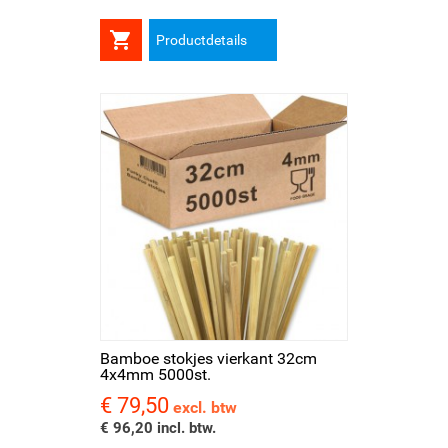

Productdetails
Bamboe stokjes vierkant 32cm
4x4mm 5000st.
€ 79,50
Prijs
excl. btw
€ 96,20 incl. btw.