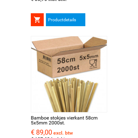

Productdetails
Bamboe stokjes vierkant 58cm
5x5mm 2000st.
€ 89,00
Prijs
excl. btw