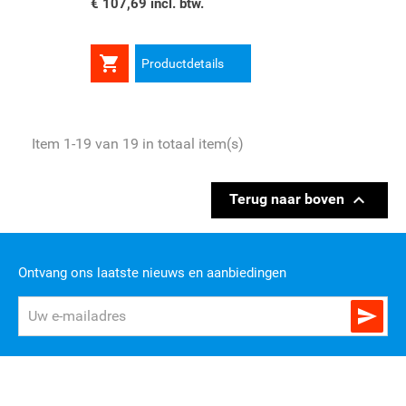
€ 107,69 incl. btw.

Productdetails
Item 1-19 van 19 in totaal item(s)

Terug naar boven
Ontvang ons laatste nieuws en aanbiedingen
