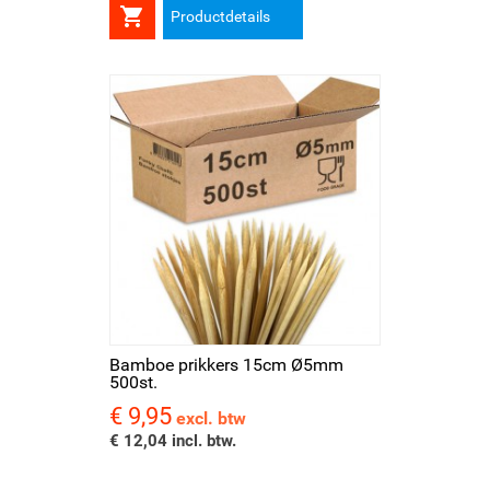

Productdetails
Bamboe prikkers 15cm Ø5mm
500st.
€ 9,95
Prijs
excl. btw
€ 12,04 incl. btw.