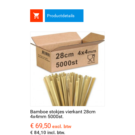

Productdetails
Bamboe stokjes vierkant 28cm
4x4mm 5000st.
€ 69,50
Prijs
excl. btw
€ 84,10 incl. btw.