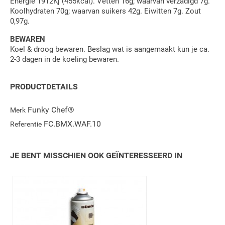
Energie 1912Kj (455kcal). Vetten 16g; waarvan verzadigd 7g.
Koolhydraten 70g; waarvan suikers 42g. Eiwitten 7g. Zout
0,97g.
BEWAREN
Koel & droog bewaren. Beslag wat is aangemaakt kun je ca.
2-3 dagen in de koeling bewaren.
PRODUCTDETAILS
Funky Chef®
Merk
FC.BMX.WAF.10
Referentie
JE BENT MISSCHIEN OOK GEÏNTERESSEERD IN