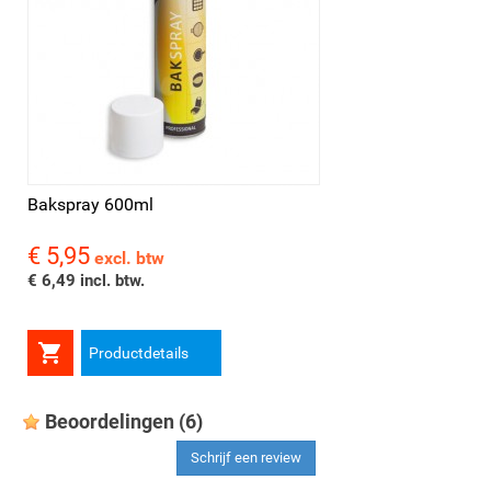
Bakspray 600ml
€ 5,95
Prijs
excl. btw
€ 6,49 incl. btw.

Productdetails
Beoordelingen
(6)
Schrijf een review