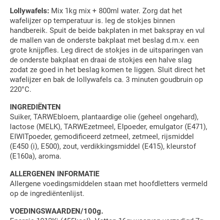
Lollywafels:
Mix 1kg mix + 800ml water. Zorg dat het
wafelijzer op temperatuur is. leg de stokjes binnen
handbereik. Spuit de beide bakplaten in met bakspray en vul
de mallen van de onderste bakplaat met beslag d.m.v. een
grote knijpfles. Leg direct de stokjes in de uitsparingen van
de onderste bakplaat en draai de stokjes een halve slag
zodat ze goed in het beslag komen te liggen. Sluit direct het
wafelijzer en bak de lollywafels ca. 3 minuten goudbruin op
220°C.
INGREDIËNTEN
Suiker, TARWEbloem, plantaardige olie (geheel ongehard),
lactose (MELK), TARWEzetmeel, EIpoeder, emulgator (E471),
EIWITpoeder, gemodificeerd zetmeel, zetmeel, rijsmiddel
(E450 (i), E500), zout, verdikkingsmiddel (E415), kleurstof
(E160a), aroma.
ALLERGENEN INFORMATIE
Allergene voedingsmiddelen staan met hoofdletters vermeld
op de ingrediëntenlijst.
VOEDINGSWAARDEN/100g.