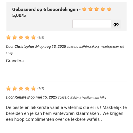
Gebaseerd op
6
beoordelingen
-
5,00
/
5
(
5
/
5
)
Door
Christopher M
op
aug 13, 2025
CLASSIC Waffelmischung - Vanillegeschmack
10kg
Grandios
(
5
/
5
)
Door
Renate B
op
mei 15, 2025
CLASSIC Wafelmix Vanillesmaak 10kg
De beste en lekkerste vanille wafelmix die er is ! Makkelijk te
bereiden en je kan hem vantevoren klaarmaken . We krijgen
een hoop complimenten over de lekkere wafels .