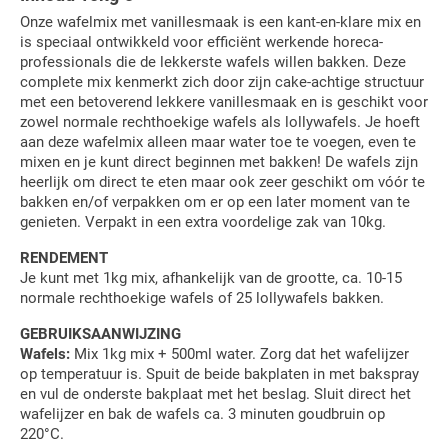
Onze wafelmix met vanillesmaak is een kant-en-klare mix en
is speciaal ontwikkeld voor efficiënt werkende horeca-
professionals die de lekkerste wafels willen bakken. Deze
complete mix kenmerkt zich door zijn cake-achtige structuur
met een betoverend lekkere vanillesmaak en is geschikt voor
zowel normale rechthoekige wafels als lollywafels. Je hoeft
aan deze wafelmix alleen maar water toe te voegen, even te
mixen en je kunt direct beginnen met bakken! De wafels zijn
heerlijk om direct te eten maar ook zeer geschikt om vóór te
bakken en/of verpakken om er op een later moment van te
genieten. Verpakt in een extra voordelige zak van 10kg.
RENDEMENT
Je kunt met 1kg mix, afhankelijk van de grootte, ca. 10-15
normale rechthoekige wafels of 25 lollywafels bakken.
GEBRUIKSAANWIJZING
Wafels:
Mix 1kg mix + 500ml water. Zorg dat het wafelijzer
op temperatuur is. Spuit de beide bakplaten in met bakspray
en vul de onderste bakplaat met het beslag. Sluit direct het
wafelijzer en bak de wafels ca. 3 minuten goudbruin op
220°C.