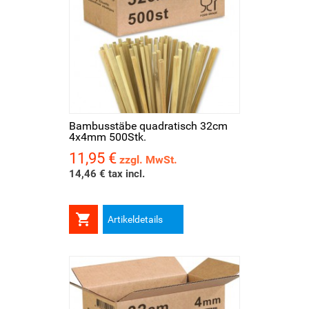
Bambusstäbe quadratisch 32cm
4x4mm 500Stk.
11,95 €
Preis
zzgl. MwSt.
14,46 € tax incl.

Artikeldetails