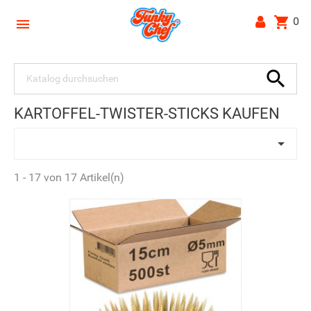
shopping_cart
0


KARTOFFEL-TWISTER-STICKS KAUFEN

1 - 17 von 17 Artikel(n)