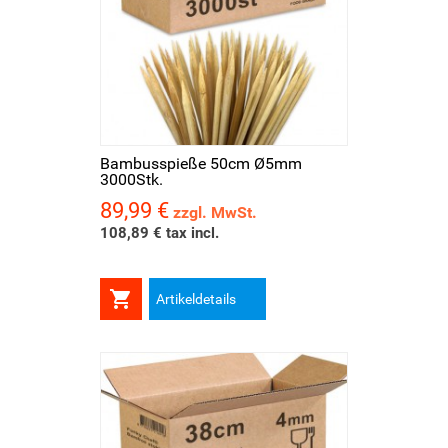
Bambusspieße 50cm Ø5mm
3000Stk.
89,99 €
Preis
zzgl. MwSt.
108,89 € tax incl.

Artikeldetails