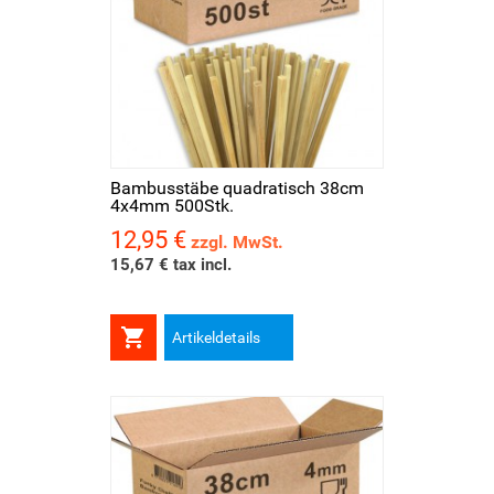
Bambusstäbe quadratisch 38cm
4x4mm 500Stk.
12,95 €
Preis
zzgl. MwSt.
15,67 € tax incl.

Artikeldetails