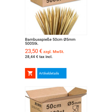
Bambusspieße 50cm Ø5mm
500Stk.
23,50 €
Preis
zzgl. MwSt.
28,44 € tax incl.

Artikeldetails