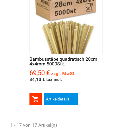
Bambusstäbe quadratisch 28cm
4x4mm 5000Stk.
69,50 €
Preis
zzgl. MwSt.
84,10 € tax incl.

Artikeldetails
1 - 17 von 17 Artikel(n)