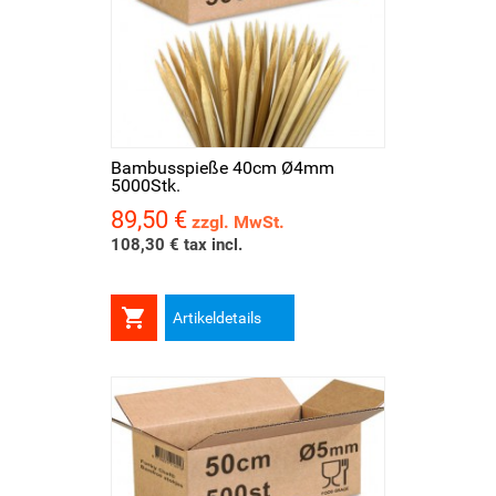
Bambusspieße 40cm Ø4mm
5000Stk.
89,50 €
Preis
zzgl. MwSt.
108,30 € tax incl.

Artikeldetails