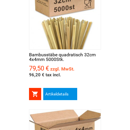
Bambusstäbe quadratisch 32cm
4x4mm 5000Stk.
79,50 €
Preis
zzgl. MwSt.
96,20 € tax incl.

Artikeldetails