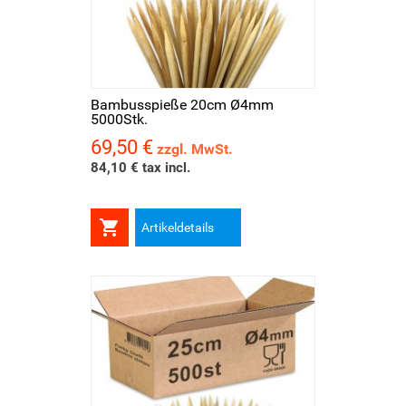
Bambusspieße 20cm Ø4mm
5000Stk.
69,50 €
Preis
zzgl. MwSt.
84,10 € tax incl.

Artikeldetails