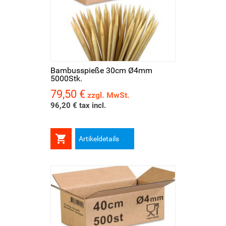
Bambusspieße 30cm Ø4mm
5000Stk.
79,50 €
Preis
zzgl. MwSt.
96,20 € tax incl.

Artikeldetails