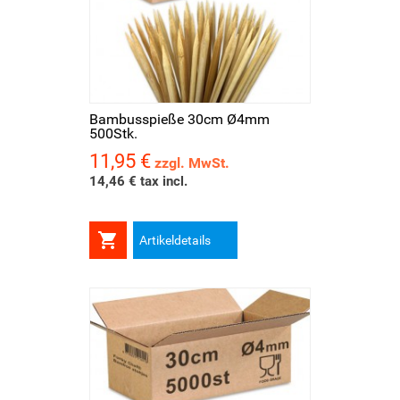
Bambusspieße 30cm Ø4mm
500Stk.
11,95 €
Preis
zzgl. MwSt.
14,46 € tax incl.

Artikeldetails