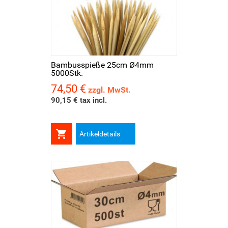
Bambusspieße 25cm Ø4mm
5000Stk.
74,50 €
Preis
zzgl. MwSt.
90,15 € tax incl.

Artikeldetails