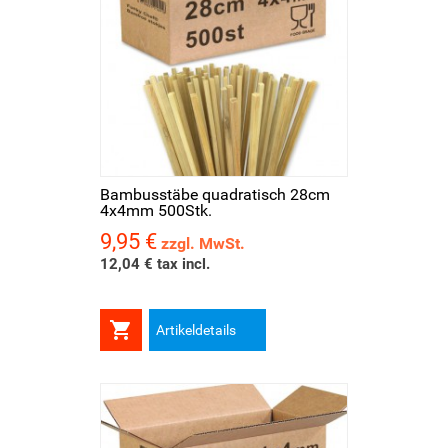
Bambusstäbe quadratisch 28cm
4x4mm 500Stk.
9,95 €
Preis
zzgl. MwSt.
12,04 € tax incl.

Artikeldetails