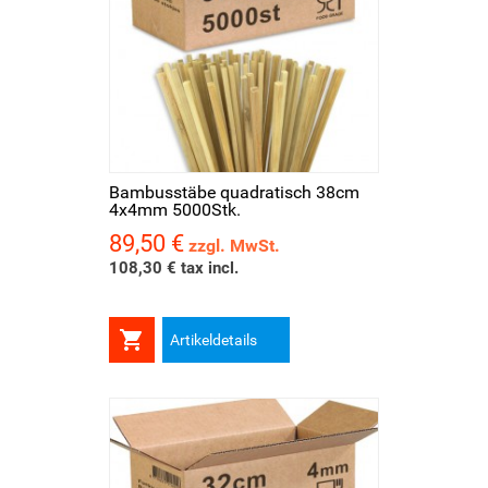
Bambusstäbe quadratisch 38cm
4x4mm 5000Stk.
89,50 €
Preis
zzgl. MwSt.
108,30 € tax incl.

Artikeldetails