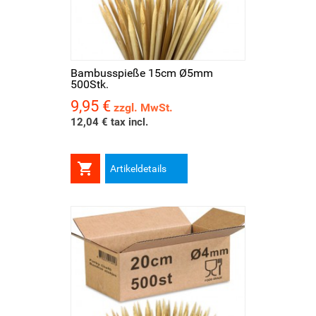
Bambusspieße 15cm Ø5mm
500Stk.
9,95 €
Preis
zzgl. MwSt.
12,04 € tax incl.

Artikeldetails