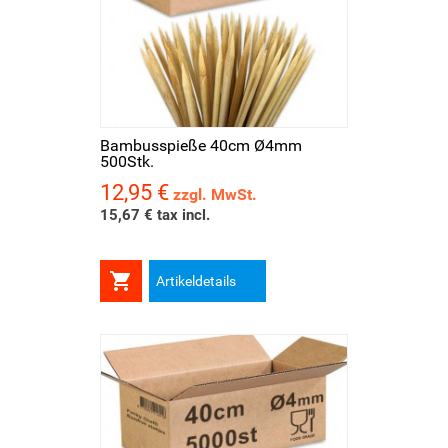
Bambusspieße 40cm Ø4mm
500Stk.
12,95 €
Preis
zzgl. MwSt.
15,67 € tax incl.

Artikeldetails