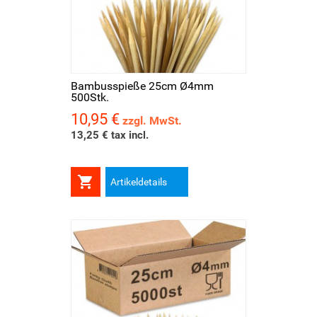
Bambusspieße 25cm Ø4mm
500Stk.
10,95 €
Preis
zzgl. MwSt.
13,25 € tax incl.

Artikeldetails