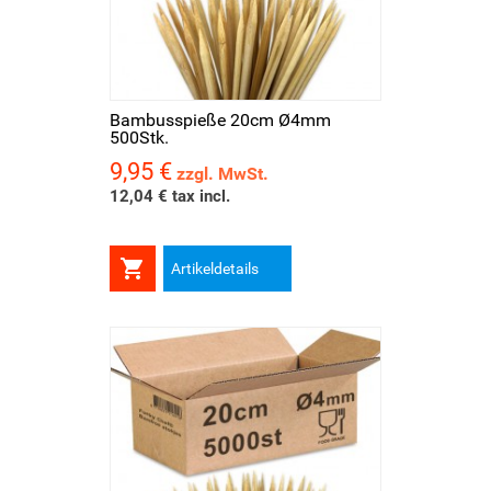
Bambusspieße 20cm Ø4mm
500Stk.
9,95 €
Preis
zzgl. MwSt.
12,04 € tax incl.

Artikeldetails