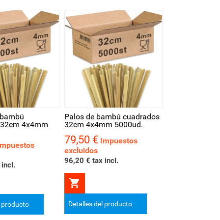
ápida
e bambú
Palos de bambú cuadrados
s 32cm 4x4mm
32cm 4x4mm 5000ud.
79,50 €
Precio
Impuestos
Impuestos
excluidos
96,20 € tax incl.
incl.

Detalles del producto
l producto