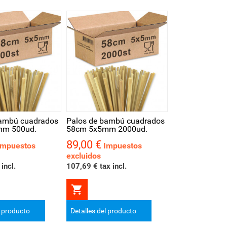
ápida
bambú cuadrados
Palos de bambú cuadrados
mm 500ud.
58cm 5x5mm 2000ud.
89,00 €
Precio
Impuestos
Impuestos
excluidos
incl.
107,69 € tax incl.

l producto
Detalles del producto