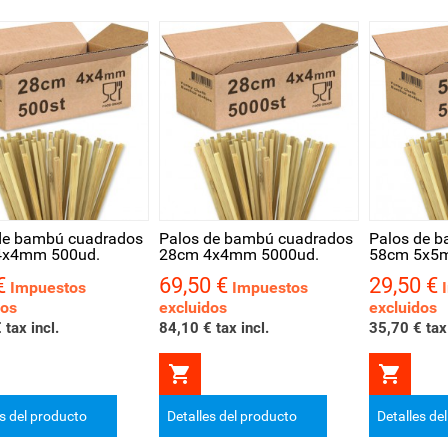
ta rápida
Vista rápida
Vista r
de bambú cuadrados
Palos de bambú cuadrados
Palos de 
4x4mm 500ud.
28cm 4x4mm 5000ud.
58cm 5x5
€
69,50 €
29,50 €
Precio
Precio
Impuestos
Impuestos
dos
excluidos
excluidos
 tax incl.
84,10 € tax incl.
35,70 € tax 


es del producto
Detalles del producto
Detalles de