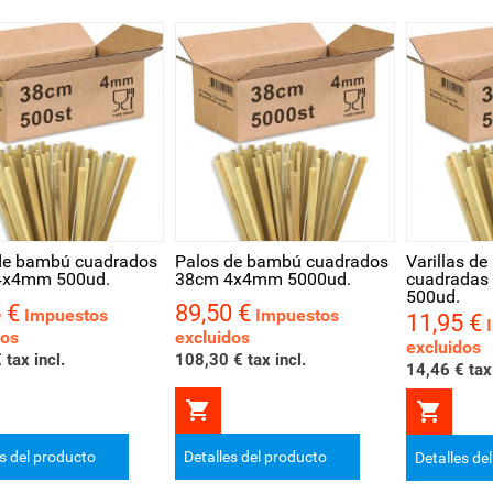
ta rápida
Vista rápida
Vista r
de bambú cuadrados
Palos de bambú cuadrados
Varillas d
4x4mm 500ud.
38cm 4x4mm 5000ud.
cuadrada
500ud.
 €
89,50 €
Precio
Impuestos
Impuestos
11,95 €
Precio
dos
excluidos
excluidos
 tax incl.
108,30 € tax incl.
14,46 € tax 


es del producto
Detalles del producto
Detalles de