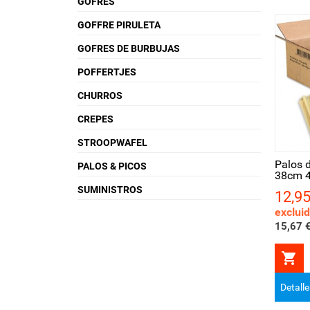
GOFRES
GOFFRE PIRULETA
GOFRES DE BURBUJAS
POFFERTJES
CHURROS
CREPES
Vista rápida
Vis
STROOPWAFEL
Palos 
PALOS & PICOS
38cm 
SUMINISTROS
12,95
Precio
exclui
15,67 €

Detall