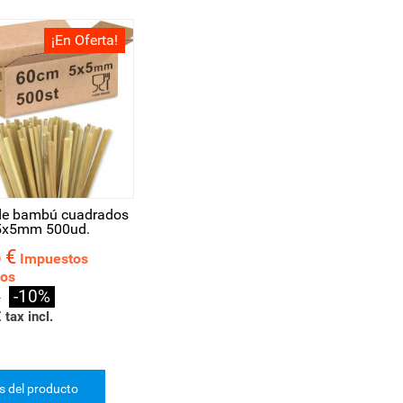
¡En Oferta!
de bambú cuadrados
5x5mm 500ud.
 €
Impuestos
dos
-10%
€
 tax incl.
es del producto