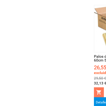
Vista rápida
Palos 
60cm 
26,55
Precio
exclui
Precio
29,50 
base
32,13 €

Detall