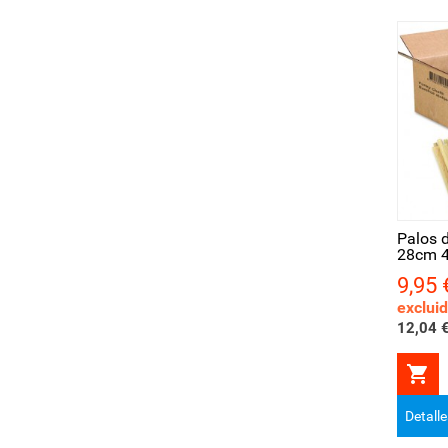
Vista rápida
Vis
Palos 
28cm 
9,95 
Precio
exclui
12,04 €

Detall