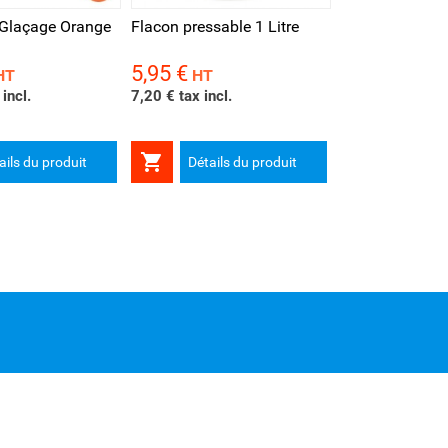
Glaçage Orange
Flacon pressable 1 Litre
5,95 €
Prix
HT
HT
incl.
7,20 € tax incl.

ails du produit
Détails du produit