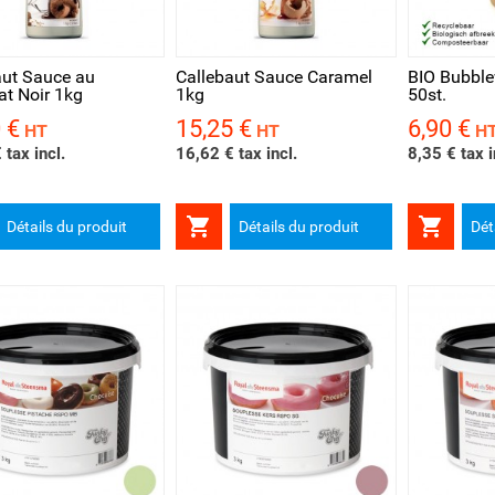
rçu rapide
Aperçu rapide
Aperçu 
aut Sauce au
Callebaut Sauce Caramel
BIO Bubble
at Noir 1kg
1kg
50st.
 €
15,25 €
6,90 €
Prix
Prix
HT
HT
H
 tax incl.
16,62 € tax incl.
8,35 € tax i


Détails du produit
Détails du produit
Dét
rçu rapide
Aperçu rapide
Aperçu 