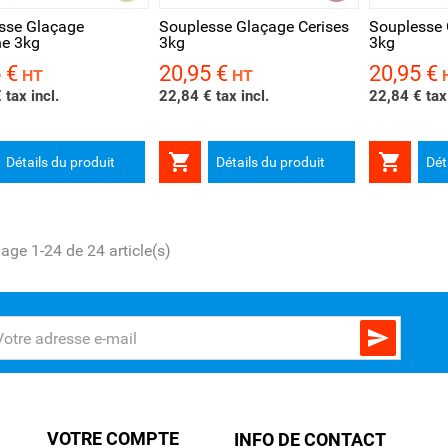
sse Glaçage
Souplesse Glaçage Cerises
Souplesse 
he 3kg
3kg
3kg
 €
20,95 €
20,95 €
Prix
Prix
HT
HT
 tax incl.
22,84 € tax incl.
22,84 € tax 


Détails du produit
Détails du produit
Dét
hage 1-24 de 24 article(s)

VOTRE COMPTE
INFO DE CONTACT