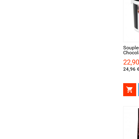
Aperçu rapide
Ape
Souple
Chocol
22,90
Prix
24,96 €
