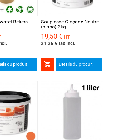
rapide
wafel Bekers
Souplesse Glaçage Neutre
(blanc) 3kg
19,50 €
Prix
T
HT
ncl.
21,26 € tax incl.

ails du produit
Détails du produit
rapide