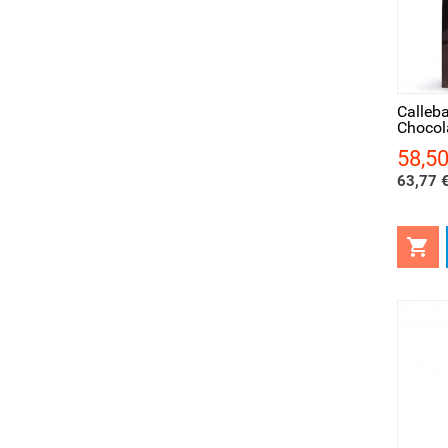
Aperçu rapide
Ape
Calleba
Chocola
58,50
Prix
63,77 €
