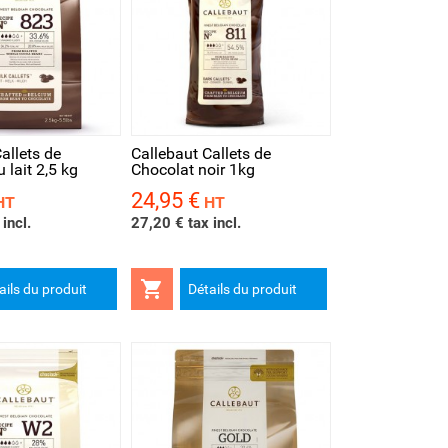
rapide
allets de
Callebaut Callets de
 lait 2,5 kg
Chocolat noir 1kg
24,95 €
Prix
HT
HT
incl.
27,20 € tax incl.

ails du produit
Détails du produit