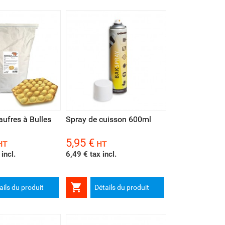
rapide
ufres à Bulles
Spray de cuisson 600ml
5,95 €
Prix
HT
HT
incl.
6,49 € tax incl.

ails du produit
Détails du produit