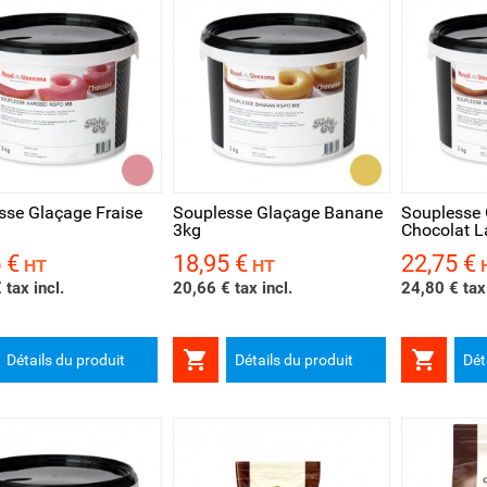
rçu rapide
Aperçu rapide
Aperçu 
sse Glaçage Fraise
Souplesse Glaçage Banane
Souplesse
3kg
Chocolat L
 €
18,95 €
22,75 €
Prix
Prix
HT
HT
 tax incl.
20,66 € tax incl.
24,80 € tax 


Détails du produit
Détails du produit
Dét