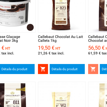
rçu rapide
Aperçu rapide
Aperçu 
sse Glaçage
Callebaut Chocolat Au Lait
Callebaut C
at Noir 3kg
Callets 1kg
Chocolat au
 €
19,50 €
56,50 €
Prix
Prix
HT
HT
 tax incl.
21,26 € tax incl.
61,59 € tax 


Détails du produit
Détails du produit
Dét