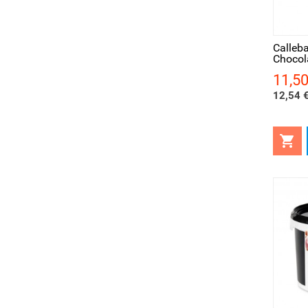
Aperçu rapide
Ape
Calleb
Chocol
11,50
Prix
12,54 €

Aperçu rapide
Ape