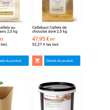
rapide
allets au
Callebaut Callets de
anc 2,5 kg
chocolat doré 2,5 kg
47,95 €
Prix
HT
HT
incl.
52,27 € tax incl.

ails du produit
Détails du produit