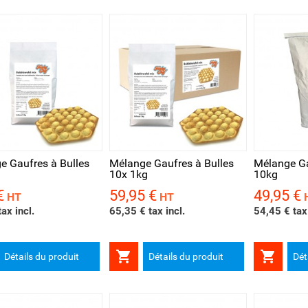
rçu rapide
Aperçu rapide
Aperçu 
e Gaufres à Bulles
Mélange Gaufres à Bulles
Mélange Ga
10x 1kg
10kg
€
59,95 €
49,95 €
Prix
Prix
HT
HT
ax incl.
65,35 € tax incl.
54,45 € tax 


Détails du produit
Détails du produit
Dét