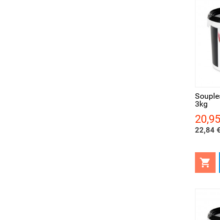
Aperçu rapide
Ape
Souple
3kg
20,95
Prix
22,84 €
