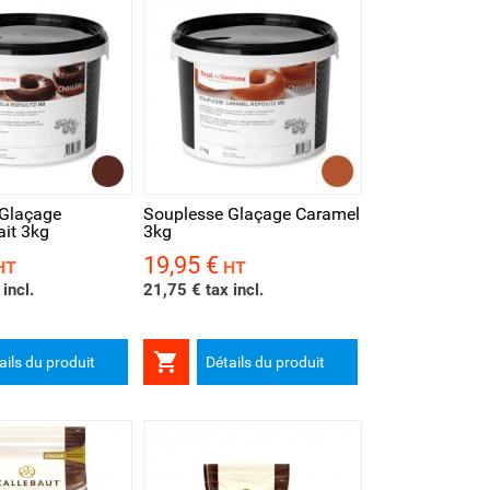
rapide
 Glaçage
Souplesse Glaçage Caramel
ait 3kg
3kg
19,95 €
Prix
HT
HT
incl.
21,75 € tax incl.

ails du produit
Détails du produit