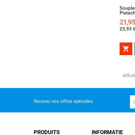
Souple
Pistac
21,95
Prix
23,93 €

Affic
Recevez nos offres spéciales
PRODUITS
INFORMATIE