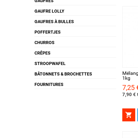
GAUFRES
GAUFRE LOLLY
GAUFRES À BULLES
POFFERTJES
CHURROS
CRÊPES
Aperçu rapide
Ape
STROOPWAFEL
Mélang
BÂTONNETS & BROCHETTES
1kg
FOURNITURES
7,25 
Prix
7,90 € t
