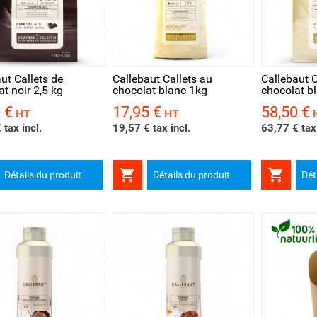
rçu rapide
Aperçu rapide
Aperçu 
ut Callets de
Callebaut Callets au
Callebaut C
t noir 2,5 kg
chocolat blanc 1kg
chocolat bl
 €
17,95 €
58,50 €
Prix
Prix
HT
HT
 tax incl.
19,57 € tax incl.
63,77 € tax 


Détails du produit
Détails du produit
Dét