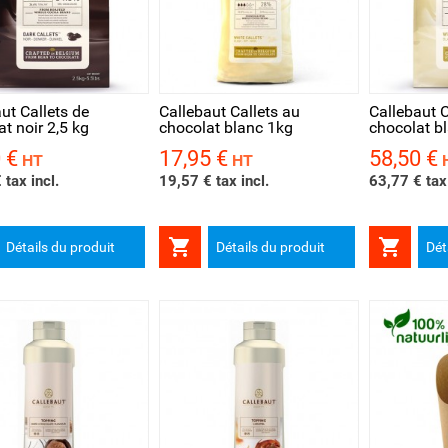
rçu rapide
Aperçu rapide
Aperçu 
ut Callets de
Callebaut Callets au
Callebaut C
t noir 2,5 kg
chocolat blanc 1kg
chocolat bl
 €
17,95 €
58,50 €
Prix
Prix
HT
HT
 tax incl.
19,57 € tax incl.
63,77 € tax 


Détails du produit
Détails du produit
Dét