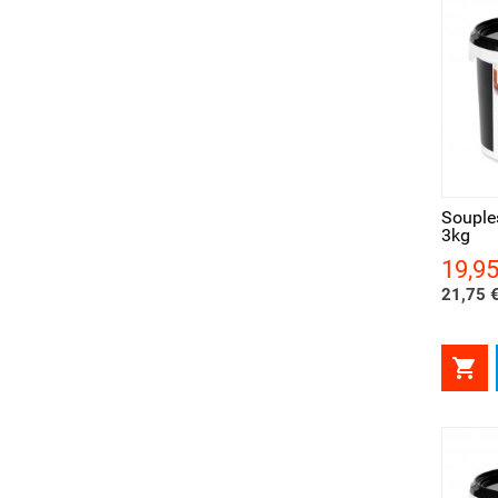
Aperçu rapide
Ape
Souple
3kg
19,95
Prix
21,75 €
