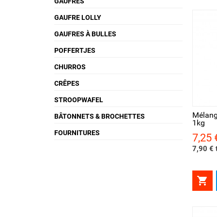
GAUFRES
GAUFRE LOLLY
GAUFRES À BULLES
POFFERTJES
CHURROS
CRÊPES
Aperçu rapide
Ape
STROOPWAFEL
Mélang
BÂTONNETS & BROCHETTES
1kg
FOURNITURES
7,25 
Prix
7,90 € t
