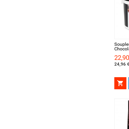
Aperçu rapide
Ape
Souple
Chocol
22,90
Prix
24,96 €
