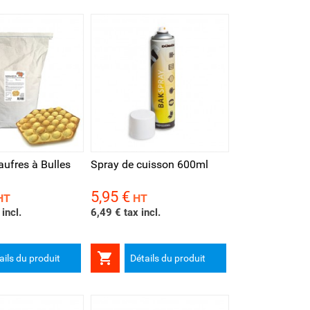
rapide
ufres à Bulles
Spray de cuisson 600ml
5,95 €
Prix
HT
HT
incl.
6,49 € tax incl.

ails du produit
Détails du produit