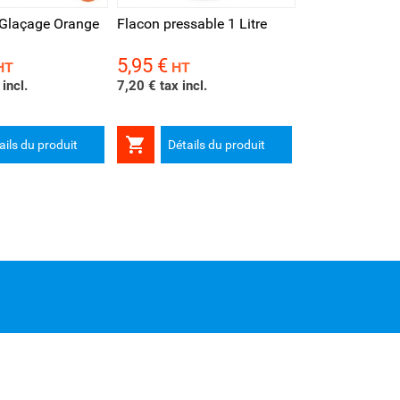
Glaçage Orange
Flacon pressable 1 Litre
5,95 €
Prix
HT
HT
incl.
7,20 € tax incl.

ails du produit
Détails du produit