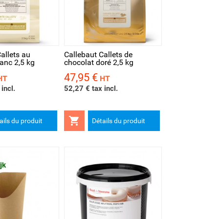
rapide
allets au
Callebaut Callets de
anc 2,5 kg
chocolat doré 2,5 kg
47,95 €
Prix
HT
HT
incl.
52,27 € tax incl.

ails du produit
Détails du produit