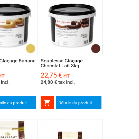
rapide
 Glaçage Banane
Souplesse Glaçage
Chocolat Lait 3kg
22,75 €
Prix
HT
HT
incl.
24,80 € tax incl.

ails du produit
Détails du produit