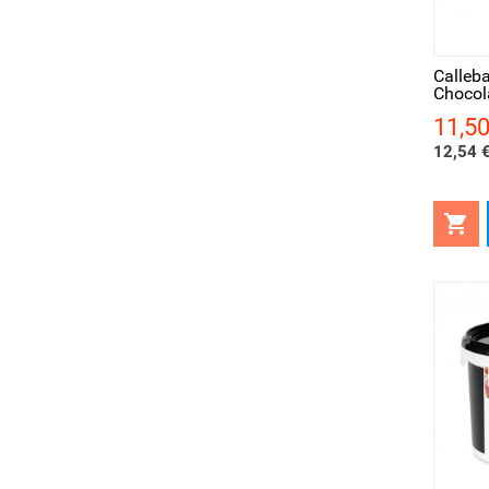
Aperçu rapide
Ape
Calleb
Chocol
11,50
Prix
12,54 €

Aperçu rapide
Ape