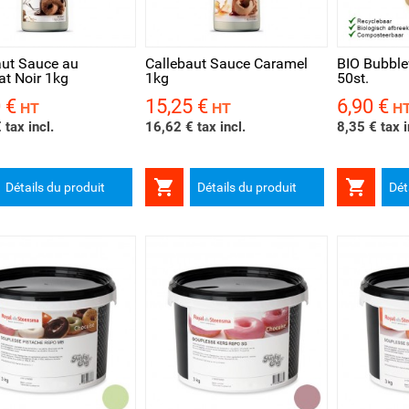
rçu rapide
Aperçu rapide
Aperçu 
aut Sauce au
Callebaut Sauce Caramel
BIO Bubble
at Noir 1kg
1kg
50st.
 €
15,25 €
6,90 €
Prix
Prix
HT
HT
H
 tax incl.
16,62 € tax incl.
8,35 € tax i


Détails du produit
Détails du produit
Dét
rçu rapide
Aperçu rapide
Aperçu 