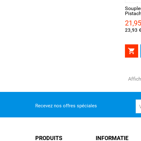
Souple
Pistac
21,95
Prix
23,93 €

Affic
Recevez nos offres spéciales
PRODUITS
INFORMATIE