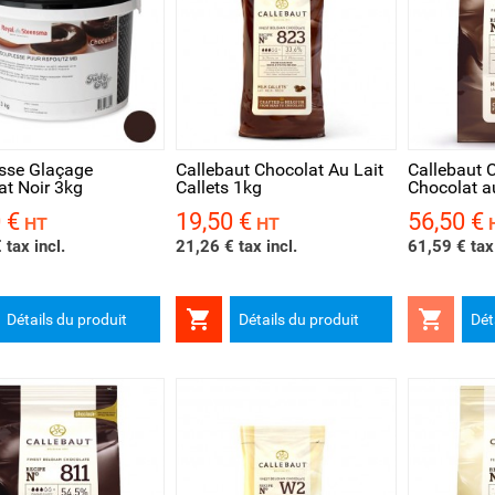
rçu rapide
Aperçu rapide
Aperçu 
sse Glaçage
Callebaut Chocolat Au Lait
Callebaut C
at Noir 3kg
Callets 1kg
Chocolat au
 €
19,50 €
56,50 €
Prix
Prix
HT
HT
 tax incl.
21,26 € tax incl.
61,59 € tax 


Détails du produit
Détails du produit
Dét