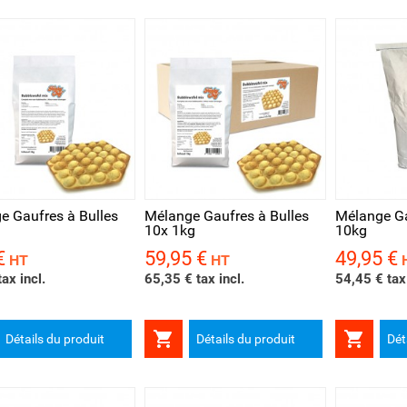
rçu rapide
Aperçu rapide
Aperçu 
e Gaufres à Bulles
Mélange Gaufres à Bulles
Mélange Ga
10x 1kg
10kg
€
59,95 €
49,95 €
Prix
Prix
HT
HT
ax incl.
65,35 € tax incl.
54,45 € tax 


Détails du produit
Détails du produit
Dét