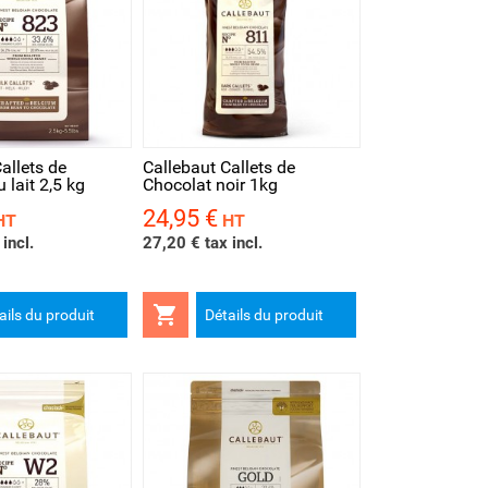
rapide
allets de
Callebaut Callets de
 lait 2,5 kg
Chocolat noir 1kg
24,95 €
Prix
HT
HT
incl.
27,20 € tax incl.

ails du produit
Détails du produit