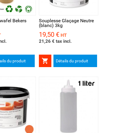
rapide
wafel Bekers
Souplesse Glaçage Neutre
(blanc) 3kg
19,50 €
Prix
T
HT
ncl.
21,26 € tax incl.

ails du produit
Détails du produit
rapide