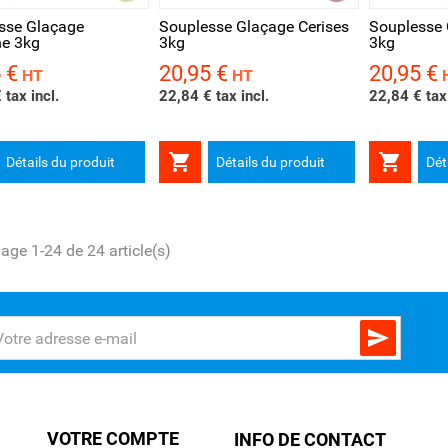
sse Glaçage
Souplesse Glaçage Cerises
Souplesse 
he 3kg
3kg
3kg
 €
20,95 €
20,95 €
Prix
Prix
HT
HT
 tax incl.
22,84 € tax incl.
22,84 € tax 


Détails du produit
Détails du produit
Dét
hage 1-24 de 24 article(s)

VOTRE COMPTE
INFO DE CONTACT