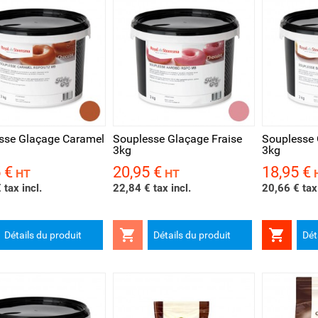
rçu rapide
Aperçu rapide
Aperçu 
sse Glaçage Caramel
Souplesse Glaçage Fraise
Souplesse
3kg
3kg
 €
20,95 €
18,95 €
Prix
Prix
HT
HT
 tax incl.
22,84 € tax incl.
20,66 € tax 


Détails du produit
Détails du produit
Dét