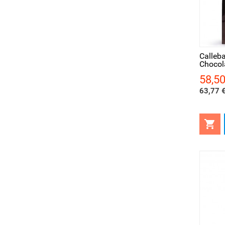
Aperçu rapide
Ape
Calleba
Chocola
58,50
Prix
63,77 €
